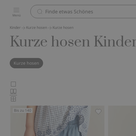
Menü
Kinder
Kurze hosen
Kurze hosen
Kurze hosen Kinde
Kurze hosen
Wählen
Großbilder
Normalbilder
Sie
Kleinbilder
das
Bis zu 140
Produktkartenlayout
Shorts aus geweb