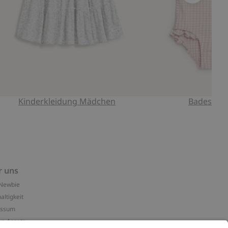
Kinderkleidung Mädchen
Badesach
r uns
Newbie
altigkeit
essum
n-Assets