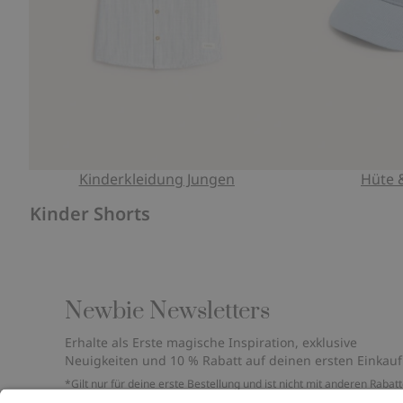
Kinderkleidung Jungen
Hüte 
Kinder Shorts
Newbie Newsletters
Erhalte als Erste magische Inspiration, exklusive
Neuigkeiten und 10 % Rabatt auf deinen ersten Einkauf
*Gilt nur für deine erste Bestellung und ist nicht mit anderen Rabat
oder Angeboten kombinierbar. Gilt nicht für limitierte Artikel. Bitte