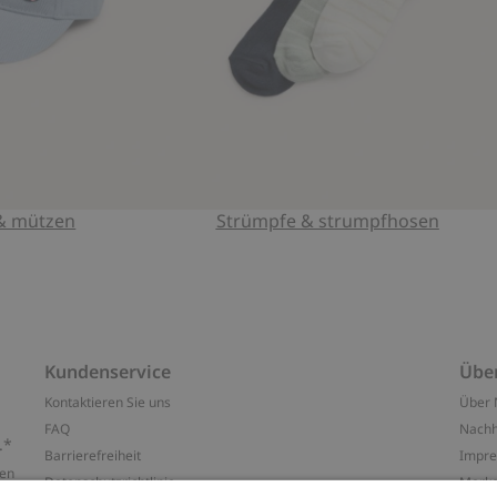
& mützen
Strümpfe & strumpfhosen
Kundenservice
Übe
Kontaktieren Sie uns
Über 
FAQ
Nachh
.*
Barrierefreiheit
Impr
ten
Datenschutzrichtlinie
Marke