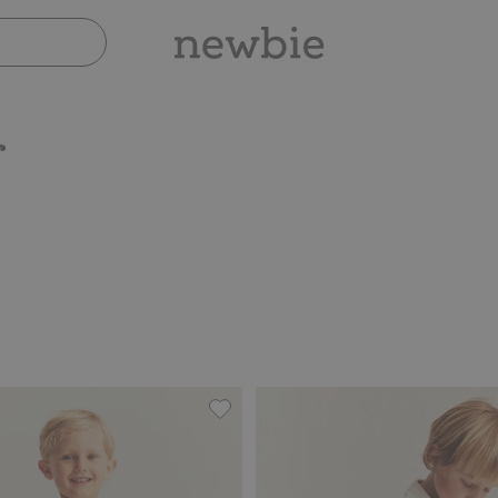
r
tem Denim, Zu Favoriten hinzufügen
Shorts aus Webstoff, Zu Favoriten