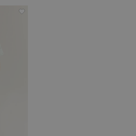
dbeer-Muster, Zu Favoriten hinzufügen
Gemusterte Shorts aus Musselin, Zu Favoriten hin