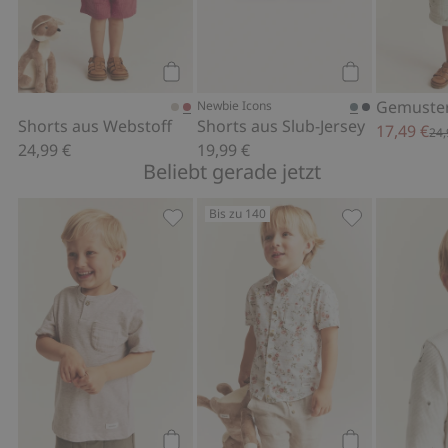
Kaufen
Kaufen
Newbie Icons
Shorts aus Webstoff
Shorts aus Slub-Jersey
17,49 €
24,
24,99 €
19,99 €
Beliebt gerade jetzt
Bis zu 140
T-Shirt aus Slub-Jersey mit Tasche, Zu
Kurzärmliges 