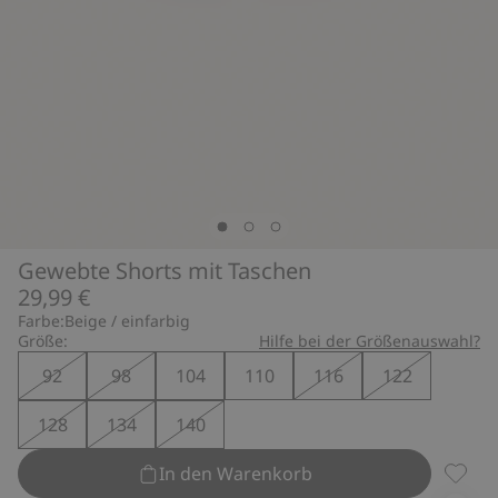
Gewebte Shorts mit Taschen
29,99 €
Farbe:
Beige / einfarbig
Größe:
Hilfe bei der Größenauswahl?
92
98
104
110
116
122
128
134
140
In den Warenkorb
Gewebt