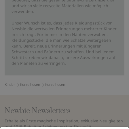
und wir so viele recycelte Materialien wie möglich
verwenden.
Unser Wunsch ist es, dass jedes Kleidungsstück von
Newbie die wertvollen Erinnerungen mehrerer Kinder
in sich trägt. Für immer in den Nähten verwoben.
Kleidungsstücke, die man wie Schätze weitergeben
kann. Bereit, neue Erinnerungen mit jüngeren
Schwestern und Brüdern zu schaffen. Und bei jedem
Schritt streben wir danach, unsere Auswirkungen auf
den Planeten zu verringern.
Kinder
Kurze hosen
Kurze hosen
Newbie Newsletters
Erhalte als Erste magische Inspiration, exklusive Neuigkeiten
und 10 % Rabatt auf deinen ersten Einkauf.*