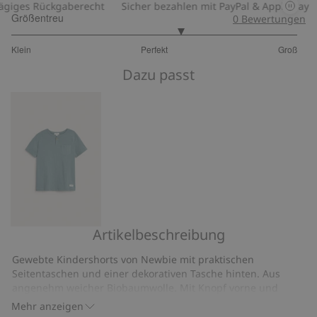
iges Rückgaberecht
Sicher bezahlen mit PayPal & Apple Pay
Größentreu
0
Bewertungen
3.363636363636364
Klein
Perfekt
Groß
von
Basierend
5
Dazu passt
auf
11
Bewertungen
Artikelbeschreibung
T-
Shirt
Gewebte Kindershorts von Newbie mit praktischen
aus
Seitentaschen und einer dekorativen Tasche hinten. Aus
Slub-
angenehm weicher Biobaumwolle. Mit Knopf vorne und
Jersey
einem verstellbaren elastischen Bund. Lieferung mit
Mehr anzeigen
umgeschlagenen Beinen.