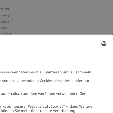
r uns
Newbie
altigkeit
essum
n-Assets
e
NEWBIE
Newbie Kleidung
e mit uns