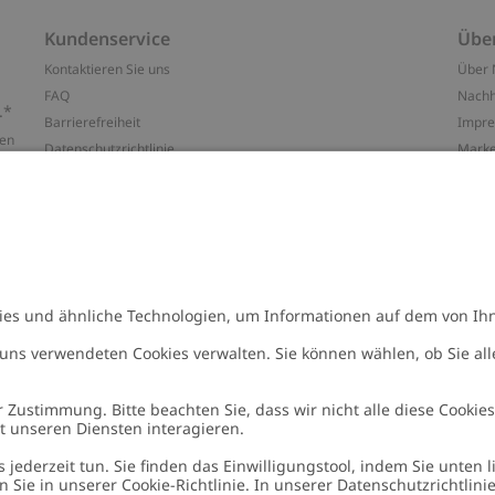
Kundenservice
Übe
Kontaktieren Sie uns
Über 
FAQ
Nachh
.*
Barrierefreiheit
Impr
ten
Datenschutzrichtlinie
Marke
Allgemeine Geschäftsbedingungen
Press
Cookie-Richtlinie
#YES
Größenratgeber
Alle 
Widerrufe deinen Kauf
Arbeit
n