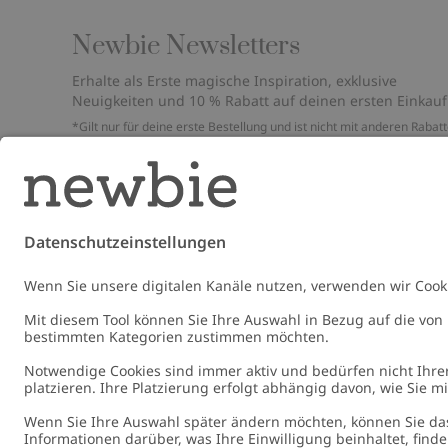
Newbie Newsletters
Erhalte als Erste magische Inspiration, exklusive
Neuigkeiten und 10 % Rabatt auf deinen ersten Einkauf
*Gilt nur für deine erste Bestellung und ist nicht mit anderen Rabat
oder Angeboten kombinierbar. Gilt nicht für limitierte Artikel. Bitte
überprüfe deinen Spam-Ordner. Lies unsere
Datenschutzrichtlinie
,
FAQ
&
Cookie-Richtlinie
.
E-Mail
Schicke
Germany
Standort ändern
Cookies