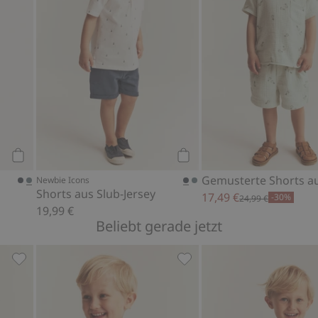
Kaufen
Kaufen
Newbie Icons
Shorts aus Slub-Jersey
17,49 €
-30%
24,99 €
19,99 €
Beliebt gerade jetzt
usselin, Zu Favoriten hinzufügen
T-Shirt aus Slub-Jersey mit Tasche, Zu Favoriten hinzufüg
T-Shirt aus Slub-Jersey mi