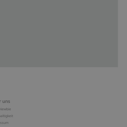
r uns
Newbie
altigkeit
essum