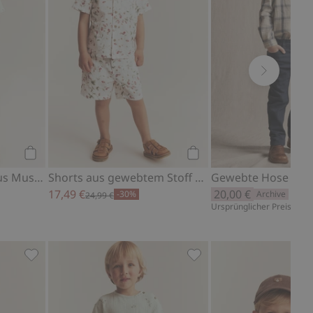
Kaufen
Kaufen
Gemusterte Shorts aus Musselin
Shorts aus gewebtem Stoff mit Erdbeer-Muster
Gewebte Hose aus 
17,49 €
20,00 €
-30%
Archive
24,99 €
Ursprünglicher Preis: 39,9
en
t Tasche, Zu Favoriten hinzufügen
Langärmliges Oberteil mit Applikation, Zu Favoriten h
Gemusterte Shorts aus 