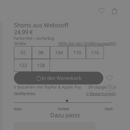
Shorts aus Webstoff
24,99 €
Farbe:
Rot / einfarbig
Größe:
Hilfe bei der Größenauswahl?
92
98
104
110
116
122
128
In den Warenkorb
Shorts aus
r bezahlen mit PayPal & Apple Pay
30-tägiges Rückgaberecht
Größentreu
0
Bewertungen
3.153846153846154
Klein
Perfekt
Groß
von
Basierend
Dazu passt
5
auf
26