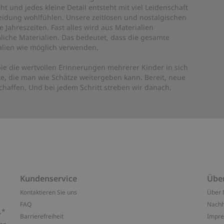
ht und jedes kleine Detail entsteht mit viel Leidenschaft
leidung wohlfühlen. Unsere zeitlosen und nostalgischen
Jahreszeiten. Fast alles wird aus Materialien
liche Materialien. Das bedeutet, dass die gesamte
rialien wie möglich verwenden.
ie die wertvollen Erinnerungen mehrerer Kinder in sich
e, die man wie Schätze weitergeben kann. Bereit, neue
haffen. Und bei jedem Schritt streben wir danach,
Kundenservice
Übe
Kontaktieren Sie uns
Über 
FAQ
Nachh
.*
Barrierefreiheit
Impr