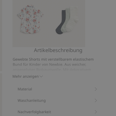
Bewertungen
Artikelbeschreibung
Kurzärmliges
Socken
Hemd
im
Gewebte Shorts mit verstellbarem elastischem
mit
3er-
Bund für Kinder von Newbie. Aus weicher,
Blumenmuster
Pack
angenehmer Biobaumwolle. Mit dekorativem
Kordelzug, schrägen Taschen vorne und einer
Mehr anzeigen
Tasche hinten.
Verstellbarer elastischer Bund.
Material
Enthält 100 % Biobaumwolle.
Artikelnummer
:
846675
Waschanleitung
Bio-Baumwolle –GOTS
Nachverfolgbarkeit