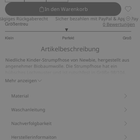
In den Warenkorb
Strump
giges Rückgaberecht
Sicher bezahlen mit PayPal & Apple Pay
Größentreu
0
Bewertungen
2.939393939393939
Klein
Perfekt
Groß
von
Basierend
5
Artikelbeschreibung
auf
33
Niedliche Kinder-Strumpfhose von Newbie, hergestellt aus
Bewertungen
angenehmer Biobaumwolle. Die Strumpfhose hat ein
hübsches Lochmuster und ist rutschfest in Größe 98/104.
Enthält 78 % Biobaumwolle.
Mehr anzeigen
Artikelnummer
:
863589
Material
Waschanleitung
Nachverfolgbarkeit
Herstellerinformaiton