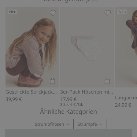
Neu
Neu
Gestrickte Strickjacke mit Stickerei, 
3er-Pack Hösc
Kaufen
Kaufen
Gestrickte Strickjacke mit Stickerei
3er-Pack Höschen mit Blumenmuster
39,99 €
17,99 €
24,99 €
3 Stk.
6 €
/Stk
Ähnliche Kategorien
Strumpfhosen
Strümpfe