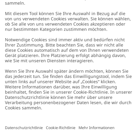
Kundenservice
Kontaktieren Sie uns
Über uns
FAQ
Über Newbie
Germany
Standort ändern
Barrierefreiheit
Nachhaltigkeit
Cookies
Datenschutzrichtlinie
Impressum
Allgemeine Geschäftsbedingungen
Marken-Assets
Cookie-Richtlinie
Presse