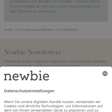
Schwestern und Brüdern zu schaffen. Und bei jedem
Schritt streben wir danach, unsere Auswirkungen auf
den Planeten zu verringern.
Kinder
Strümpfe & strumpfhosen
Strumpfhosen
Newbie Newsletters
Erhalte als Erste magische Inspiration, exklusive Neuigkeiten
und 10 % Rabatt auf deinen ersten Einkauf.*
*Gilt nur für deine erste Bestellung und ist nicht mit anderen Rabatten
oder Angeboten kombinierbar. Gilt nicht für limitierte Artikel. Bitte
überprüfe deinen Spam-Ordner. Lies unsere
Datenschutzrichtlinie
,
FAQ
&
Cookie-Richtlinie
.
E-Mail
Schicken