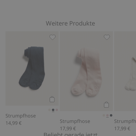
Weitere Produkte
Strumpfhose, Zu Favoriten hinzufüge
Strumpfhose, 
Kaufen
Kaufen
Strumpfhose
Strumpfhose
Strumpf
14,99 €
17,99 €
17,99 €
Beliebt gerade jetzt