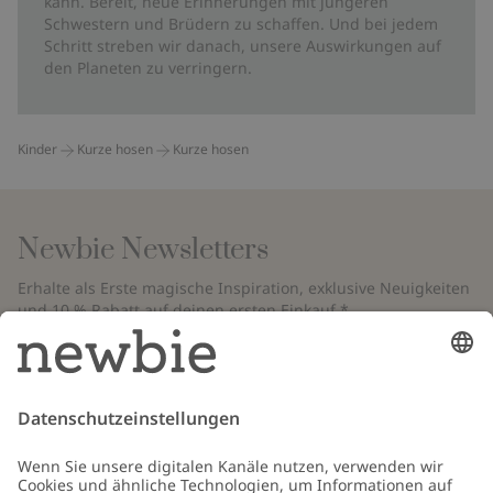
kann. Bereit, neue Erinnerungen mit jüngeren
Schwestern und Brüdern zu schaffen. Und bei jedem
Schritt streben wir danach, unsere Auswirkungen auf
den Planeten zu verringern.
Kinder
Kurze hosen
Kurze hosen
Newbie Newsletters
Erhalte als Erste magische Inspiration, exklusive Neuigkeiten
und 10 % Rabatt auf deinen ersten Einkauf.*
*Gilt nur für deine erste Bestellung und ist nicht mit anderen Rabatten
oder Angeboten kombinierbar. Gilt nicht für limitierte Artikel. Bitte
überprüfe deinen Spam-Ordner. Lies unsere
Datenschutzrichtlinie
,
FAQ
&
Cookie-Richtlinie
.
E-Mail
Schicken