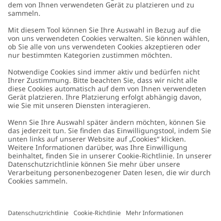
Kundenservice
Kontaktieren Sie uns
Über uns
FAQ
Über Newbie
Germany
Standort ändern
Barrierefreiheit
Nachhaltigkeit
Cookies
Datenschutzrichtlinie
Impressum
Allgemeine Geschäftsbedingungen
Marken-Assets
Cookie-Richtlinie
Presse