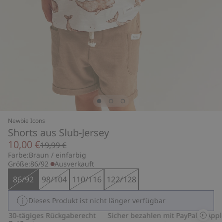
Newbie Icons
Shorts aus Slub-Jersey
10,00 €
19,99 €
Farbe:
Braun / einfarbig
Größe:
86/92
Ausverkauft
86/92
98/104
110/116
122/128
Dieses Produkt ist nicht länger verfügbar
30-tägiges Rückgaberecht
Sicher bezahlen mit PayPal & Apple