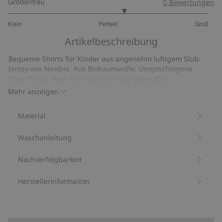
Größentreu
0
Bewertungen
3.3125
Klein
Perfekt
Groß
von
Basierend
5
Artikelbeschreibung
auf
32
Bequeme Shorts für Kinder aus angenehm luftigem Slub-
Bewertungen
Jersey von Newbie. Aus Biobaumwolle. Umgeschlagene
Hosenbeine, zwei Seitentaschen und dekorativer
Hosenschlitz mit Knöpfen. Bequemer elastischer Bund mit
Mehr anzeigen
praktischem Kordelzug.
Slub-Jersey.
Material
Elastischer Bund.
Partnerlook für Geschwister.
Waschanleitung
Enthält 100 % Biobaumwolle.
Artikelnummer
:
853838
Bio-Baumwolle –GOTS
Nachverfolgbarkeit
Herstellerinformaiton