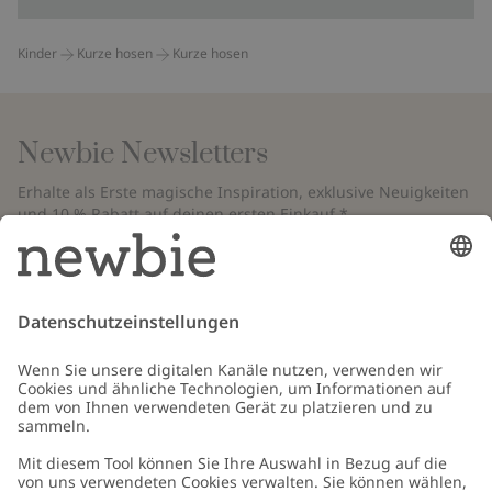
Kinder
Kurze hosen
Kurze hosen
Newbie Newsletters
Erhalte als Erste magische Inspiration, exklusive Neuigkeiten
und 10 % Rabatt auf deinen ersten Einkauf.*
*Gilt nur für deine erste Bestellung und ist nicht mit anderen Rabatten
oder Angeboten kombinierbar. Gilt nicht für limitierte Artikel. Bitte
überprüfe deinen Spam-Ordner. Lies unsere
Datenschutzrichtlinie
,
FAQ
&
Cookie-Richtlinie
.
E-Mail
Schicken