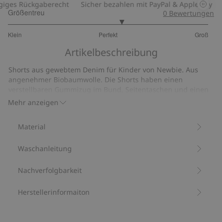
ges Rückgaberecht
Sicher bezahlen mit PayPal & Apple Pay
3
Größentreu
0
Bewertungen
3.266666666666667
Klein
Perfekt
Groß
von
Basierend
5
Artikelbeschreibung
auf
15
Shorts aus gewebtem Denim für Kinder von Newbie. Aus
Bewertungen
angenehmer Biobaumwolle. Die Shorts haben einen
verstellbaren Gummizug im Bund, Seitentaschen und einen
charmanten Wellenrand an den Beinabschlüssen.
Mehr anzeigen
Verstellbarer elastischer Bund.
Seitentaschen.
Material
Enthält 100 % Biobaumwolle.
Artikelnummer
:
536870
Waschanleitung
Bio-Baumwolle –GOTS
Nachverfolgbarkeit
Herstellerinformaiton