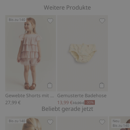
Weitere Produkte
Bis zu 140
Gewebte Shorts mit Rüschen, Zu Favo
Gemusterte Ba
Kaufen
Kaufen
Gewebte Shorts mit Rüschen
Gemusterte Badehose
27,99 €
13,99 €
-30%
19,99 €
Beliebt gerade jetzt
Bis zu 140
Neu
Bis zu 140
Geblümtes Oberteil mit Puffärmeln, Z
Kappe mit Sch