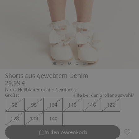
Shorts aus gewebtem Denim
29,99 €
Farbe:
Hellblauer denim / einfarbig
Größe:
Hilfe bei der Größenauswahl?
92
98
104
110
116
122
128
134
140
In den Warenkorb
Shorts