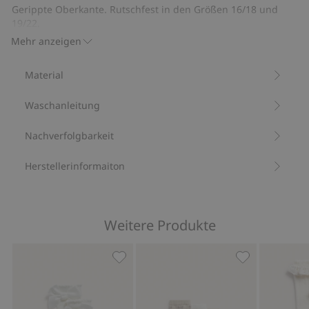
Spitzenbündchen
Rüschen
Slips
Gerippte Oberkante. Rutschfest in den Größen 16/18 und
mit
19/22.
Mit 74 % Biobaumwolle.
Rüschen
Mehr anzeigen
Artikelnummer
:
655589
Material
Waschanleitung
Nachverfolgbarkeit
Herstellerinformaiton
Weitere Produkte
Kniestrümpfe mit Schleife, Zu Favori
4er-Pack Sock