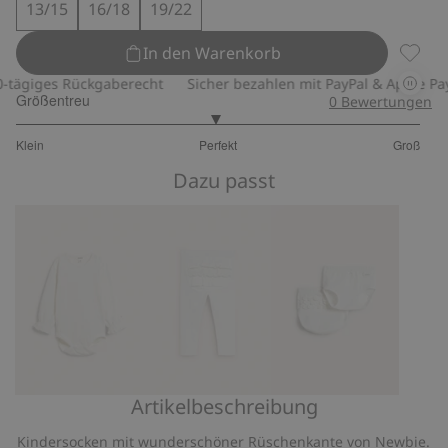
13/15
16/18
19/22
In den Warenkorb
Socken
tägiges Rückgaberecht
Sicher bezahlen mit PayPal & Apple Pay
Größentreu
0
Bewertungen
2.961538461538462
Klein
Perfekt
Groß
von
Basierend
5
Dazu passt
auf
104
Bewertungen
Artikelbeschreibung
Body
Leggings
2er-
mit
mit
Pack
Kindersocken mit wunderschöner Rüschenkante von Newbie.