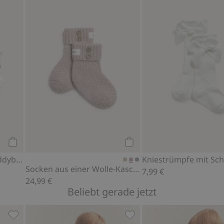
Muster, Zu Favoriten hinzufügen
4er-Pack Socken mit Teddybären, Zu Favoriten hinzufüge
Socken aus einer Wolle-K
Kaufen
Kaufen
4er-Pack Socken mit Teddybären
Kniestrümpfe mit Sch
Socken aus einer Wolle-Kaschmir-Mischung
7,99 €
24,99 €
Beliebt gerade jetzt