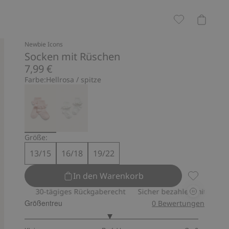
Newbie Icons
Socken mit Rüschen
7,99 €
Farbe:
Hellrosa / spitze
Größe:
13/15
16/18
19/22
In den Warenkorb
Socken mit
ay
30-tägiges Rückgaberecht
Sicher bezahlen mit PayPal & A
Größentreu
0
Bewertungen
2.961538461538462