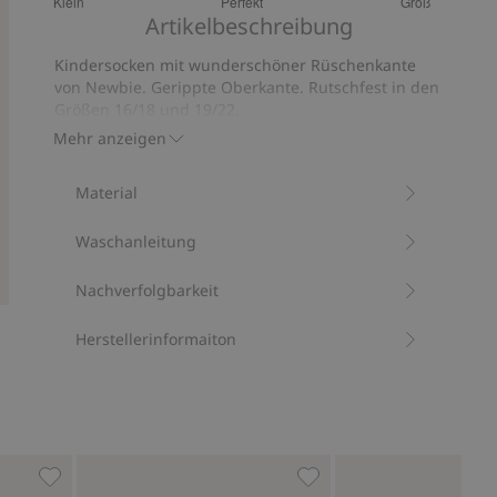
Klein
Perfekt
Groß
von
Basierend
Artikelbeschreibung
5
auf
Kindersocken mit wunderschöner Rüschenkante
104
von Newbie. Gerippte Oberkante. Rutschfest in den
Bewertungen
Größen 16/18 und 19/22.
Mit 74 % Biobaumwolle.
Mehr anzeigen
Artikelnummer
:
328096
Material
Waschanleitung
Nachverfolgbarkeit
Herstellerinformaiton