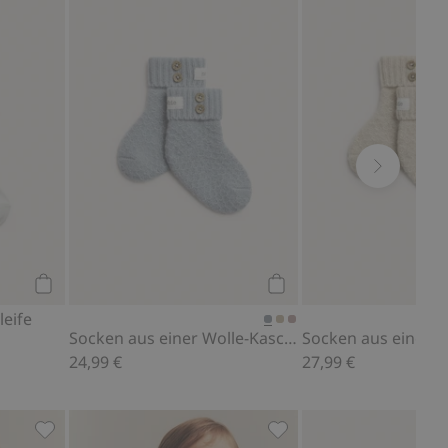
n
aschmir-Mischung, Zu Favoriten hinzufügen
Kniestrümpfe mit Schleife, Zu Favoriten hinzufügen
Socken aus einer Wolle
Kaufen
Kaufen
leife
Socken aus einer Wolle-Kaschmir-Mischung
24,99 €
27,99 €