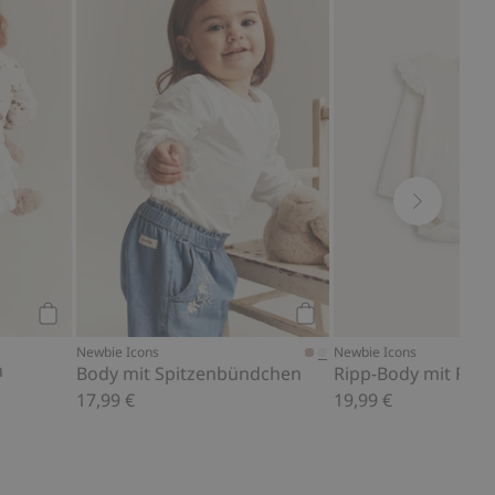
Favoriten hinzufügen
Leggings mit Rüschen, Zu Favoriten hinzufügen
Body mit Spitzenbündch
Kaufen
Kaufen
Newbie Icons
Newbie Icons
n
Body mit Spitzenbündchen
Ripp-Body mit Rüs
17,99 €
19,99 €