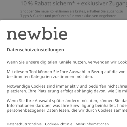
10 % Rabatt sichern* + exklusiver Zugan
Shoppen Sie neue Kollektionen als Erstes, erhalten Sie Zugang zu
Tipps & Guides und profitieren Sie von exklusiven Angeboten
*Gilt nur für deine erste Bestellung und ist nicht mit anderen Rabat
oder Angeboten kombinierbar. Gilt nicht für limitierte Artikel. Lies
unsere
Datenschutzrichtlinie
,
FAQ
&
Cookie-Richtlinie
.
E-Mail
Schicke
Germany
Standort ändern
Cookies