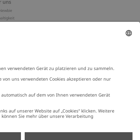
r uns
Newbie
altigkeit
essum
n-Assets
e
NEWBIE
Newbie Kleidung
e mit uns