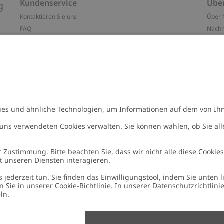
Kundenservice
Übe
g
Kontaktieren Sie uns
Über 
FAQ
Nachh
ten
Barrierefreiheit
Impr
Datenschutzrichtlinie
Marke
Allgemeine Geschäftsbedingungen
Press
Cookie-Richtlinie
#YES
n
Größenratgeber
Alle 
Widerrufe deinen Kauf
Arbeit