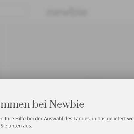
ommen bei Newbie
n Ihre Hilfe bei der Auswahl des Landes, in das geliefert we
 Sie unten aus.