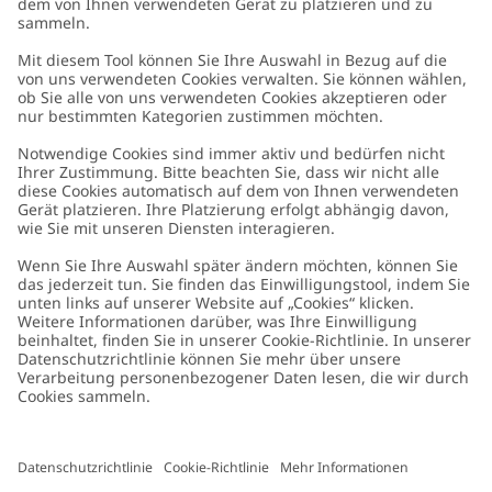
Kundenservice
Kontaktieren Sie uns
Über uns
FAQ
Über Newbie
Germany
Standort ändern
Barrierefreiheit
Nachhaltigkeit
Cookies
Datenschutzrichtlinie
Impressum
Allgemeine Geschäftsbedingungen
Marken-Assets
Cookie-Richtlinie
Presse