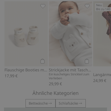
Neu
Bis zu 140
Flauschige Booties mit Teddy, Zu Favo
Strickjacke mi
Kaufen
Kaufen
Flauschige Booties mit Teddy
Strickjacke mit Taschen
Ein kuscheliges Strickteil zum
17,99 €
Verlieben
24,99 €
29,99 €
Ähnliche Kategorien
Bettwäsche
Schlafsäcke