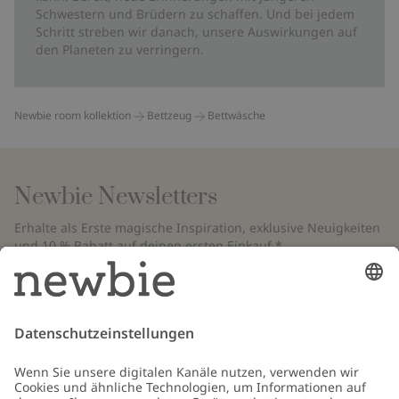
Schwestern und Brüdern zu schaffen. Und bei jedem
Schritt streben wir danach, unsere Auswirkungen auf
den Planeten zu verringern.
Newbie room kollektion
Bettzeug
Bettwäsche
Newbie Newsletters
Erhalte als Erste magische Inspiration, exklusive Neuigkeiten
und 10 % Rabatt auf deinen ersten Einkauf.*
*Gilt nur für deine erste Bestellung und ist nicht mit anderen Rabatten
oder Angeboten kombinierbar. Gilt nicht für limitierte Artikel. Bitte
überprüfe deinen Spam-Ordner. Lies unsere
Datenschutzrichtlinie
,
FAQ
&
Cookie-Richtlinie
.
E-Mail
Schicken