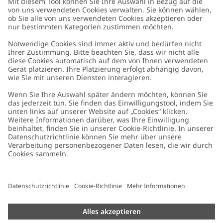
Kundenservice
Kontaktieren Sie uns
Über uns
FAQ
Über Newbie
Germany
Standort ändern
Barrierefreiheit
Nachhaltigkeit
Cookies
Datenschutzrichtlinie
Impressum
Allgemeine Geschäftsbedingungen
Marken-Assets
Cookie-Richtlinie
Presse
Größenratgeber
#YESNEWBIE