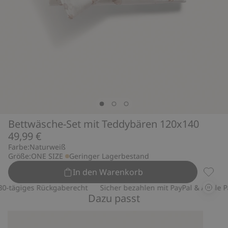
Bettwäsche-Set mit Teddybären 120x140
49,99 €
Farbe:
Naturweiß
Größe:
ONE SIZE
Geringer Lagerbestand
In den Warenkorb
Bettwä
-tägiges Rückgaberecht
Sicher bezahlen mit PayPal & Apple Pay
Dazu passt