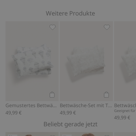
Weitere Produkte
Gemustertes Bettwäsche-Set 80x100, 
Bettwäsche-Se
Kaufen
Kaufen
Gemustertes Bettwäsche-Set 80x100
Bettwäsche-Set mit Tiermotiv 80x100
Geeignet für 
49,99 €
49,99 €
49,99 €
Beliebt gerade jetzt