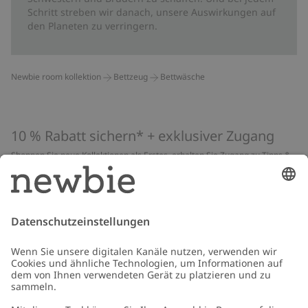
Schritt streben wir danach, unsere Auswirkungen auf
den Planeten zu verringern.
Newbie room kollektion
Bettzeug
Bettwäsche
10 % Rabatt sichern* + exklusiver Zugang
Shoppen Sie neue Kollektionen als Erstes, erhalten Sie Zugang zu Tipps &
Guides und profitieren Sie von exklusiven Angeboten
*Gilt nur für deine erste Bestellung und ist nicht mit anderen Rabatten
oder Angeboten kombinierbar. Gilt nicht für limitierte Artikel. Lies unsere
Datenschutzrichtlinie
,
FAQ
&
Cookie-Richtlinie
.
E-Mail
Schicken