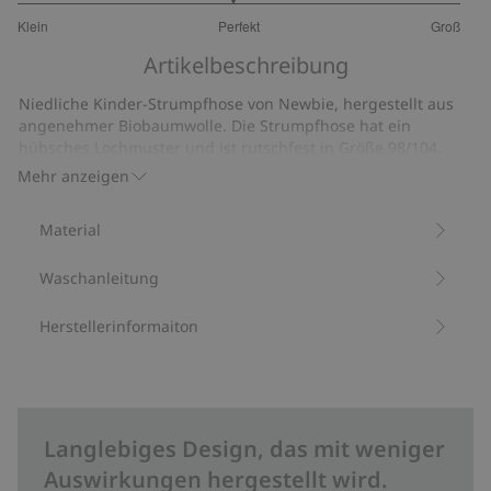
2.939393939393939
Klein
Perfekt
Groß
von
Basierend
5
Artikelbeschreibung
auf
33
Niedliche Kinder-Strumpfhose von Newbie, hergestellt aus
Bewertungen
angenehmer Biobaumwolle. Die Strumpfhose hat ein
hübsches Lochmuster und ist rutschfest in Größe 98/104.
Enthält 78 % Biobaumwolle.
Mehr anzeigen
Artikelnummer
:
473231
Material
Waschanleitung
Herstellerinformaiton
Langlebiges Design, das mit weniger
Auswirkungen hergestellt wird.