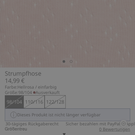
Strumpfhose
14,99 €
Farbe:
Hellrosa / einfarbig
Größe:
98/104
Ausverkauft
98/104
110/116
122/128
Dieses Produkt ist nicht länger verfügbar
30-tägiges Rückgaberecht
Sicher bezahlen mit PayPal & Apple 
Größentreu
0
Bewertungen