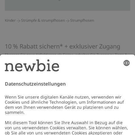
Kinder
Strümpfe & strumpfhosen
Strumpfhosen
10 % Rabatt sichern* + exklusiver Zugang
Shoppen Sie neue Kollektionen als Erstes, erhalten Sie Zugang zu Tipps &
Guides und profitieren Sie von exklusiven Angeboten
*Gilt nur für deine erste Bestellung und ist nicht mit anderen Rabatten
oder Angeboten kombinierbar. Gilt nicht für limitierte Artikel. Lies unsere
Datenschutzrichtlinie
,
FAQ
&
Cookie-Richtlinie
.
E-Mail
Schicken