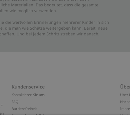
liche Materialien. Das bedeutet, dass die gesamte
rialien wie möglich verwenden.
ie die wertvollen Erinnerungen mehrerer Kinder in sich
e, die man wie Schätze weitergeben kann. Bereit, neue
haffen. Und bei jedem Schritt streben wir danach,
Kundenservice
Übe
Kontaktieren Sie uns
Über 
FAQ
Nachh
.*
Barrierefreiheit
Impr
ten
Datenschutzrichtlinie
Marke
Allgemeine Geschäftsbedingungen
Press
Cookie-Richtlinie
#YES