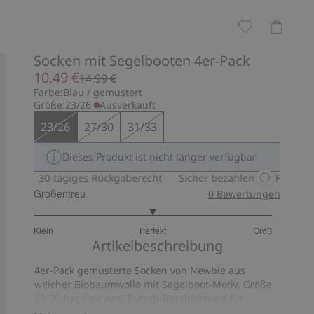
Socken mit Segelbooten 4er-Pack
10,49 €
14,99 €
Farbe:
Blau / gemustert
Größe:
23/26
Ausverkauft
23/26
27/30
31/33
Dieses Produkt ist nicht länger verfügbar
Pay
30-tägiges Rückgaberecht
Sicher bezahlen mit PayPal & 
Größentreu
0
Bewertungen
3
Klein
Perfekt
Groß
von
Basierend
Artikelbeschreibung
5
auf
4er-Pack gemusterte Socken von Newbie aus
3
weicher Biobaumwolle mit Segelboot-Motiv. Größe
Bewertungen
23/26 hat eine Anti-Rutsch-Beschichtung für
besseren Halt.