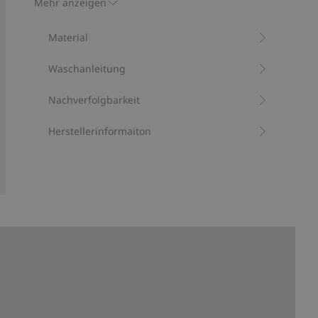
Mehr anzeigen
Mit 80 % Biobaumwolle.
Artikelnummer
:
900803
Material
Waschanleitung
Nachverfolgbarkeit
Herstellerinformaiton