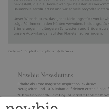
hergestellt, die die Umwelt weniger belasten als herkömm
Baumwolle zertifiziert ist und wir so viele recycelte Mate
Unser Wunsch ist es, dass jedes Kleidungsstück von Newb
trägt. Für immer in den Nähten verwoben. Kleidungsstück
Erinnerungen mit jüngeren Schwestern und Brüdern zu sc
unsere Auswirkungen auf den Planeten zu verringern.
Kinder
Strümpfe & strumpfhosen
Strümpfe
Newbie Newsletters
Erhalte als Erste magische Inspiration, exklusive
Neuigkeiten und 10 % Rabatt auf deinen ersten Einkauf
*Gilt nur für deine erste Bestellung und ist nicht mit anderen Rabat
oder Angeboten kombinierbar. Gilt nicht für limitierte Artikel. Bitte
überprüfe deinen Spam-Ordner. Lies unsere
Datenschutzrichtlinie
,
FAQ
&
Cookie-Richtlinie
.