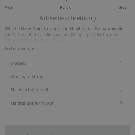
3
Klein
Perfekt
Groß
von
Basierend
5
Artikelbeschreibung
auf
22
Weiche Baby-Kniestrümpfe von Newbie aus Biobaumwolle,
Bewertungen
mit Satinschleife als klassisches Detail – perfekt für den
Alltag und für festliche Anlässe.
Mit 81 % Bio-Baumwolle.
Mehr anzeigen
Artikelnummer
:
853770
Aus Bio-Baumwolle – GOTS
Material
Waschanleitung
Nachverfolgbarkeit
Herstellerinformaiton