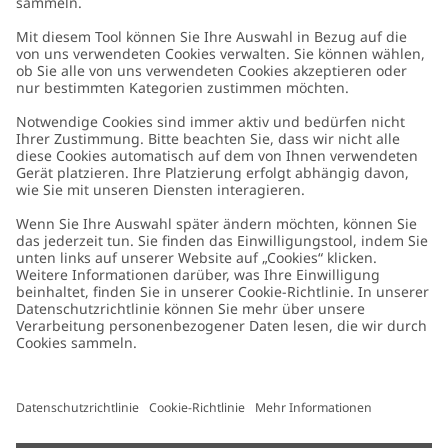
Kundenservice
Kontaktieren Sie uns
Über uns
FAQ
Über Newbie
Germany
Standort ändern
Barrierefreiheit
Nachhaltigkeit
Cookies
Datenschutzrichtlinie
Impressum
Allgemeine Geschäftsbedingungen
Marken-Assets
Cookie-Richtlinie
Presse
Größenratgeber