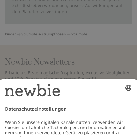
Schritt streben wir danach, unsere Auswirkungen auf
den Planeten zu verringern.
Kinder
Strümpfe & strumpfhosen
Strümpfe
Newbie Newsletters
Erhalte als Erste magische Inspiration, exklusive Neuigkeiten
und 10 % Rabatt auf deinen ersten Einkauf.*
*Gilt nur für deine erste Bestellung und ist nicht mit anderen Rabatten
oder Angeboten kombinierbar. Gilt nicht für limitierte Artikel. Bitte
überprüfe deinen Spam-Ordner. Lies unsere
Datenschutzrichtlinie
,
FAQ
&
Cookie-Richtlinie
.
E-Mail
Schicken