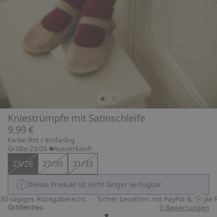
Kniestrümpfe mit Satinschleife
9,99 €
Farbe:
Rot / einfarbig
Größe:
23/26
Ausverkauft
23/26
27/30
31/33
Dieses Produkt ist nicht länger verfügbar
-tägiges Rückgaberecht
Sicher bezahlen mit PayPal & Apple Pay
Größentreu
0
Bewertungen