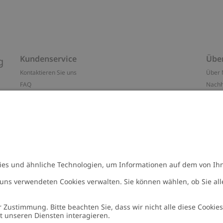
Kundenservice
Übe
g
Kontaktieren Sie uns
Über 
FAQ
Nachh
ten
Barrierefreiheit
Impr
Datenschutzrichtlinie
Marke
Allgemeine Geschäftsbedingungen
Press
Cookie-Richtlinie
#YES
n
Größenratgeber
Alle 
Widerrufe deinen Kauf
Arbeit