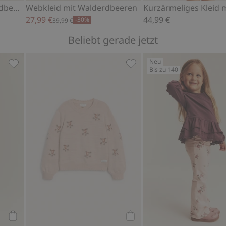
Chiffonkleid mit Walderdbeermuster
Webkleid mit Walderdbeeren
27,99 €
44,99 €
-30%
39,99 €
Beliebt gerade jetzt
Neu
Bis zu 140
Rüsche, Zu Favoriten hinzufügen
Geripptes Oberteil mit Rüschen, Zu Favoriten hinzufügen
Wollstrickpullover mit Ro
Kaufen
Kaufen