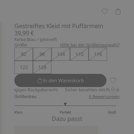
Gestreiftes Kleid mit Puffärmeln
39,99 €
Farbe:
Blau / gestreift
Größe:
Hilfe bei der Größenauswahl?
92
98
104
110
116
122
128
In den Warenkorb
Gestreifte
ges Rückgaberecht
Sicher bezahlen mit PayPal & Apple Pay
3
Größentreu
0
Bewertungen
3
Klein
Perfekt
Groß
von
Basierend
Dazu passt
5
auf
8