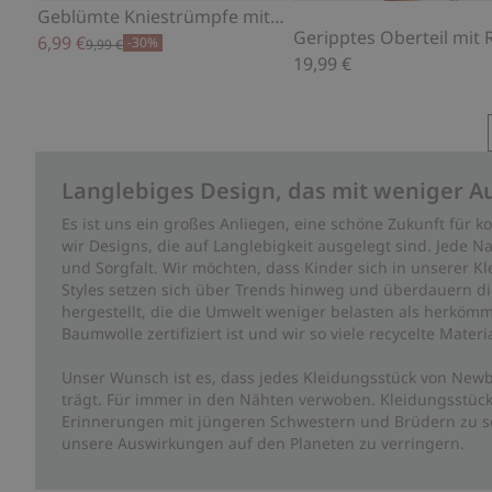
Geblümte Kniestrümpfe mit Rüsche
6,99 €
-30%
9,99 €
19,99 €
Langlebiges Design, das mit weniger A
Es ist uns ein großes Anliegen, eine schöne Zukunft für
wir Designs, die auf Langlebigkeit ausgelegt sind. Jede Na
und Sorgfalt. Wir möchten, dass Kinder sich in unserer K
Styles setzen sich über Trends hinweg und überdauern die 
hergestellt, die die Umwelt weniger belasten als herkömm
Baumwolle zertifiziert ist und wir so viele recycelte Mate
Unser Wunsch ist es, dass jedes Kleidungsstück von Newb
trägt. Für immer in den Nähten verwoben. Kleidungsstück
Erinnerungen mit jüngeren Schwestern und Brüdern zu sc
unsere Auswirkungen auf den Planeten zu verringern.