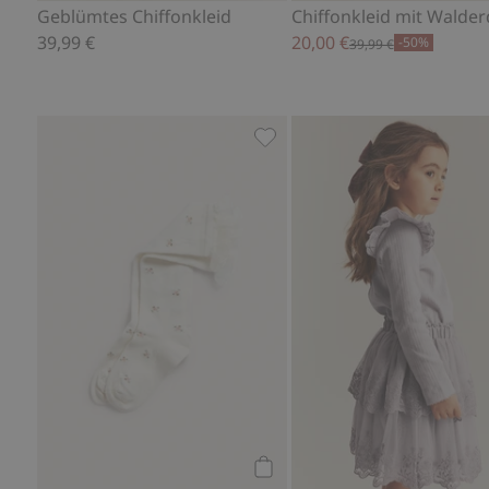
Geblümtes Chiffonkleid
39,99 €
20,00 €
-50%
39,99 €
Geblümte Kniestrümpfe mit 
Kaufen