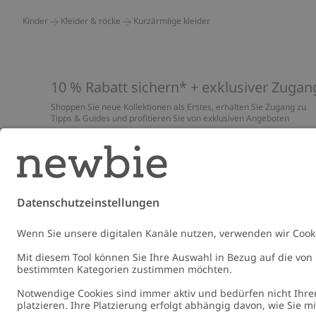
Kinder
Kleider & röcke
Kurzärmlige kleider
10 % Rabatt sichern* + exklusiver Zugan
Shoppen Sie neue Kollektionen als Erstes, erhalten Sie Zugang zu
Tipps & Guides und profitieren Sie von exklusiven Angeboten
*Gilt nur für deine erste Bestellung und ist nicht mit anderen Rabat
oder Angeboten kombinierbar. Gilt nicht für limitierte Artikel. Lies
unsere
Datenschutzrichtlinie
,
FAQ
&
Cookie-Richtlinie
.
E-Mail
Schicke
Germany
Standort ändern