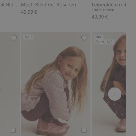
Kurzärmeliges Kleid mit Blumenmuster
Mesh-Kleid mit Rüschen
Leinenkleid mit Rü
100 % Leinen
49,99 €
49,99 €
Neu
Neu
Bis zu 140
sen, Zu Favoriten hinzufügen
Langärmeliges Oberteil mit Rüsche, Zu Favoriten hinz
Gestrickte Strickjacke m
Kaufen
Kaufen