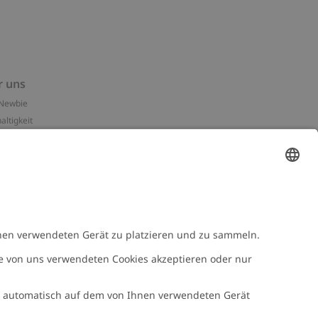
r uns
Newbie
altigkeit
essum
n-Assets
e
NEWBIE
Newbie Kleidung
e mit uns