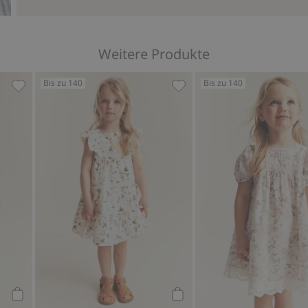
Weitere Produkte
Bis zu 140
Bis zu 140
Favoriten hinzufügen
Chiffonkleid mit Walderdbeermuster, Zu Favoriten hinzu
Webkleid mit Walderdbeer
Kaufen
Kaufen