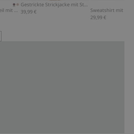
Gestrickte Strickjacke mit Stickerei
Langärmeliges Oberteil mit Rüsche
Sweatshirt mit Spi
39,99 €
29,99 €