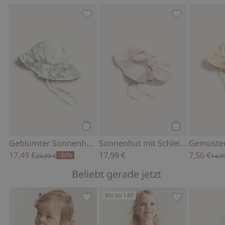
Geblümter Sonnenhut mit UV-Schutz, 
Sonnenhut mit
Kaufen
Kaufen
Geblümter Sonnenhut mit UV-Schutz
Sonnenhut mit Schleife auf der Rückseite
17,49 €
17,99 €
7,50 €
-30%
24,99 €
14,9
Beliebt gerade jetzt
Bis zu 140
Kurzärmeliges Kleid mit Blumenmuster
Kurzärmeliges