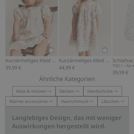
Kaufen
Kaufen
Kurzärmeliges Kleid mit Blumenmuster
Kurzärmeliges Kleid mit Blumenmuster
TOG 1 – für
39,99 €
44,99 €
39,99 €
Ähnliche Kategorien
Hüte & mützen
Decken
Handschuhe
Warme accessoires
Haarschmuck
Lätzchen
Langlebiges Design, das mit weniger
Auswirkungen hergestellt wird.