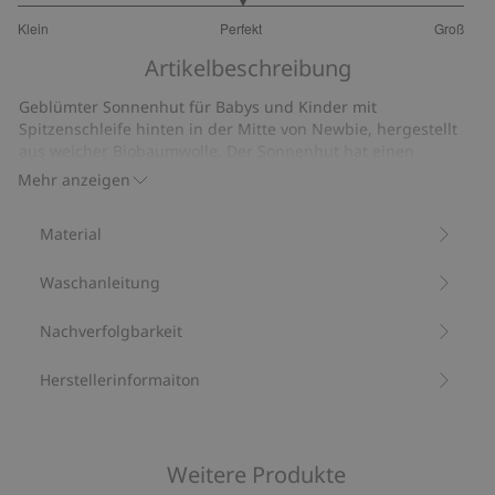
3
Klein
Perfekt
Groß
von
Basierend
5
Artikelbeschreibung
auf
14
Geblümter Sonnenhut für Babys und Kinder mit
Bewertungen
Spitzenschleife hinten in der Mitte von Newbie, hergestellt
aus weicher Biobaumwolle. Der Sonnenhut hat einen
elastischen Gummizug auf der Rückseite, der für eine
Mehr anzeigen
bessere Passform sorgt. Die Größen 44/46-52/52 sind mit
Bindebändern ausgestattet, während die Größen 52/54 ohne
Material
Bindeband geliefert werden.
Enthält 100 % Biobaumwolle.
Waschanleitung
Artikelnummer
:
863258
Bio-Baumwolle –GOTS
Nachverfolgbarkeit
Herstellerinformaiton
Weitere Produkte