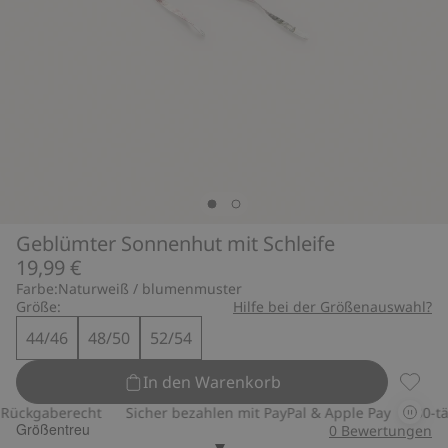
Geblümter Sonnenhut mit Schleife
19,99 €
Farbe:
Naturweiß / blumenmuster
Größe:
Hilfe bei der Größenauswahl?
44/46
48/50
52/54
In den Warenkorb
Geblüm
ückgaberecht
Sicher bezahlen mit PayPal & Apple Pay
30-täg
Größentreu
0
Bewertungen