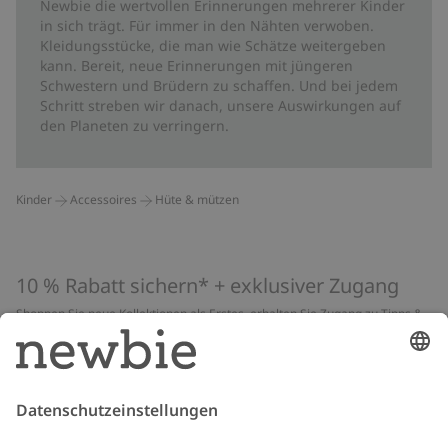
Newbie die wertvollen Erinnerungen mehrerer Kinder
in sich trägt. Für immer in den Nähten verwoben.
Kleidungsstücke, die man wie Schätze weitergeben
kann. Bereit, neue Erinnerungen mit jüngeren
Schwestern und Brüdern zu schaffen. Und bei jedem
Schritt streben wir danach, unsere Auswirkungen auf
den Planeten zu verringern.
Kinder
Accessoires
Hüte & mützen
10 % Rabatt sichern* + exklusiver Zugang
Shoppen Sie neue Kollektionen als Erstes, erhalten Sie Zugang zu Tipps &
Guides und profitieren Sie von exklusiven Angeboten
*Gilt nur für deine erste Bestellung und ist nicht mit anderen Rabatten
oder Angeboten kombinierbar. Gilt nicht für limitierte Artikel. Lies unsere
Datenschutzrichtlinie
,
FAQ
&
Cookie-Richtlinie
.
E-Mail
Schicken