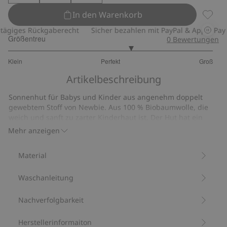
In den Warenkorb
Sonnen
giges Rückgaberecht
Sicher bezahlen mit PayPal & Apple Pay
Größentreu
0
Bewertungen
3.4
Klein
Perfekt
Groß
von
Basierend
5
Artikelbeschreibung
auf
10
Sonnenhut für Babys und Kinder aus angenehm doppelt
Bewertungen
gewebtem Stoff von Newbie. Aus 100 % Biobaumwolle, die
weich und sanft zu zarter Kinderhaut ist. Der Hut hat ein
kleines Newbie-Etikett an der Seite und ein Bindeband unter
Mehr anzeigen
dem Kinn in allen Größen außer 52/54.
Weiches, doppelt gewebtes Material.
Material
Bindeband (in allen Größen außer 52/54).
Aus 100 % Biobaumwolle.
Waschanleitung
Artikelnummer
:
845305
Bio-Baumwolle –GOTS
Nachverfolgbarkeit
Herstellerinformaiton