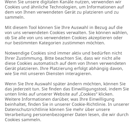
Kundenservice
Kontaktieren Sie uns
Über uns
FAQ
Über Newbie
Germany
Standort ändern
Barrierefreiheit
Nachhaltigkeit
Cookies
Datenschutzrichtlinie
Impressum
Allgemeine Geschäftsbedingungen
Marken-Assets