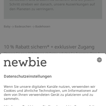
Schritt streben wir danach, unsere Auswirkungen auf
den Planeten zu verringern.
Baby
Badesachen
Badehosen
10 % Rabatt sichern* + exklusiver Zugang
Shoppen Sie neue Kollektionen als Erstes, erhalten Sie Zugang zu Tipps &
Guides und profitieren Sie von exklusiven Angeboten
*Gilt nur für deine erste Bestellung und ist nicht mit anderen Rabatten
oder Angeboten kombinierbar. Gilt nicht für limitierte Artikel. Lies unsere
Datenschutzrichtlinie
,
FAQ
&
Cookie-Richtlinie
.
E-Mail
Schicken