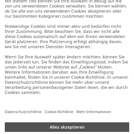
Kundenservice
Kontaktieren Sie uns
Über uns
FAQ
Über Newbie
Germany
Standort ändern
Barrierefreiheit
Nachhaltigkeit
Cookies
Datenschutzrichtlinie
Impressum
Allgemeine Geschäftsbedingungen
Marken-Assets
Cookie-Richtlinie
Presse
Größenratgeber
#YESNEWBIE