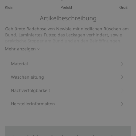
2.846153846153846
Klein
Perfekt
Groß
von
Basierend
5
Artikelbeschreibung
auf
13
Geblümte Badehose von Newbie mit niedlichen Rüschen am
Bewertungen
Bund. Laminiertes Futter, das Leckagen verhindert, sowie
praktische Stopper am Bund und an den Beinöffnungen.
Schöne Baby-Badehose – passendes Outfit für die
Mehr anzeigen
Geschwister erhältlich.
Mit 82 % Recyclingpolyester.
Material
Artikelnummer
:
408609
Mischgewebe mit recyceltem Polyester
Waschanleitung
Nachverfolgbarkeit
Herstellerinformaiton