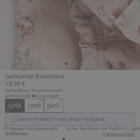
Geblümte Badehose
19,99 €
Farbe:
Rosa / blumenmuster
Größe:
62/68
Ausverkauft
62/68
74/80
86/92
Dieses Produkt ist nicht länger verfügbar
0-tägiges Rückgaberecht
Sicher bezahlen mit PayPal & Apple P
Größentreu
0
Bewertungen