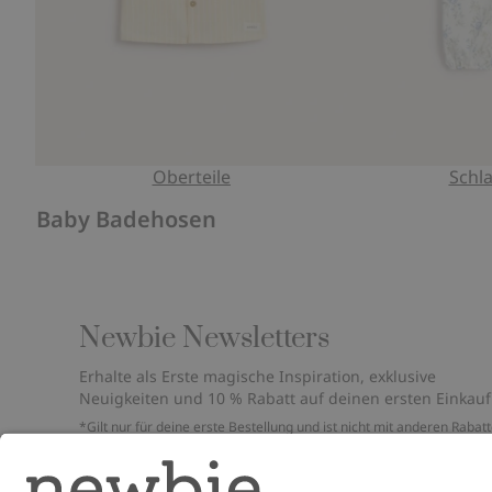
Oberteile
Schl
Baby Badehosen
Newbie Newsletters
Erhalte als Erste magische Inspiration, exklusive
Neuigkeiten und 10 % Rabatt auf deinen ersten Einkauf
*Gilt nur für deine erste Bestellung und ist nicht mit anderen Rabat
oder Angeboten kombinierbar. Gilt nicht für limitierte Artikel. Bitte
überprüfe deinen Spam-Ordner. Lies unsere
Datenschutzrichtlinie
,
FAQ
&
Cookie-Richtlinie
.