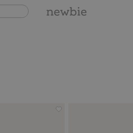
 mit Stoppern, Zu Favoriten hinzufügen
Geblümte Badehose mit Rüschen, 