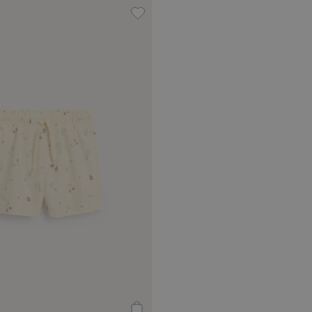
ose, Zu Favoriten hinzufügen
Gemusterte Badeshorts, Zu Favori