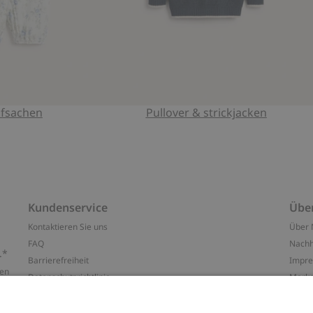
afsachen
Pullover & strickjacken
Kundenservice
Übe
Kontaktieren Sie uns
Über 
FAQ
Nachh
.*
Barrierefreiheit
Impr
ten
Datenschutzrichtlinie
Marke
Allgemeine Geschäftsbedingungen
Press
Cookie-Richtlinie
#YES