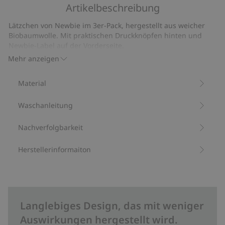
5
Artikelbeschreibung
auf
19
Lätzchen von Newbie im 3er-Pack, hergestellt aus weicher
Bewertungen
Biobaumwolle. Mit praktischen Druckknöpfen hinten und
Newbie-Label auf der Vorderseite.
Aus 100 % Biobaumwolle.
Mehr anzeigen
Artikelnummer
:
419150
Bio-Baumwolle –GOTS
Material
Waschanleitung
Nachverfolgbarkeit
Herstellerinformaiton
Langlebiges Design, das mit weniger
Auswirkungen hergestellt wird.