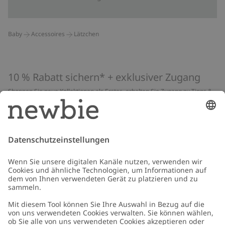
Baby
Accessoires
Lätzchen
10 % Rabatt sichern* + exklusiver Zugang
Shoppen Sie neue Kollektionen als Erstes, erhalten Sie Zugang zu Tipps &
Guides und profitieren Sie von exklusiven Angeboten
*Gilt nur für deine erste Bestellung und ist nicht mit anderen Rabatten
oder Angeboten kombinierbar. Gilt nicht für limitierte Artikel. Lies unsere
Datenschutzrichtlinie
,
FAQ
&
Cookie-Richtlinie
.
E-Mail
Schicken