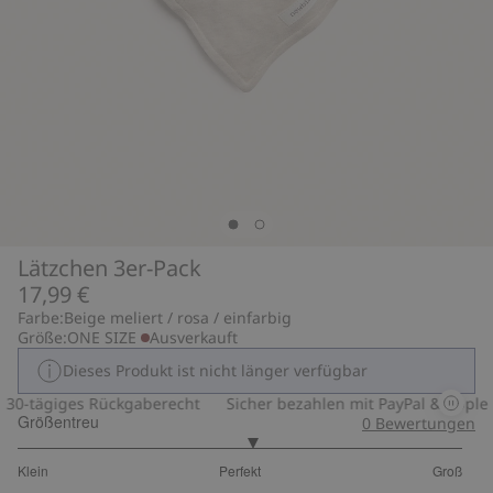
Lätzchen 3er-Pack
17,99 €
Farbe:
Beige meliert / rosa / einfarbig
Größe:
ONE SIZE
Ausverkauft
Dieses Produkt ist nicht länger verfügbar
30-tägiges Rückgaberecht
Sicher bezahlen mit PayPal & Apple P
Größentreu
0
Bewertungen
3.105263157894737
Klein
Perfekt
Groß
von
Basierend