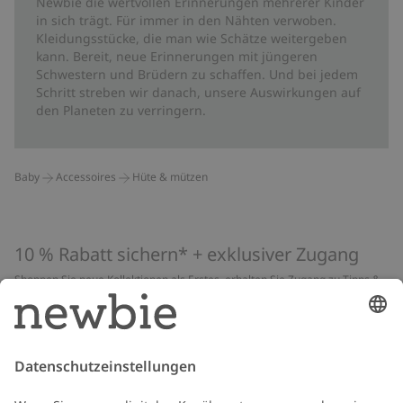
Newbie die wertvollen Erinnerungen mehrerer Kinder
in sich trägt. Für immer in den Nähten verwoben.
Kleidungsstücke, die man wie Schätze weitergeben
kann. Bereit, neue Erinnerungen mit jüngeren
Schwestern und Brüdern zu schaffen. Und bei jedem
Schritt streben wir danach, unsere Auswirkungen auf
den Planeten zu verringern.
Baby
Accessoires
Hüte & mützen
10 % Rabatt sichern* + exklusiver Zugang
Shoppen Sie neue Kollektionen als Erstes, erhalten Sie Zugang zu Tipps &
Guides und profitieren Sie von exklusiven Angeboten
*Gilt nur für deine erste Bestellung und ist nicht mit anderen Rabatten
oder Angeboten kombinierbar. Gilt nicht für limitierte Artikel. Lies unsere
Datenschutzrichtlinie
,
FAQ
&
Cookie-Richtlinie
.
E-Mail
Schicken