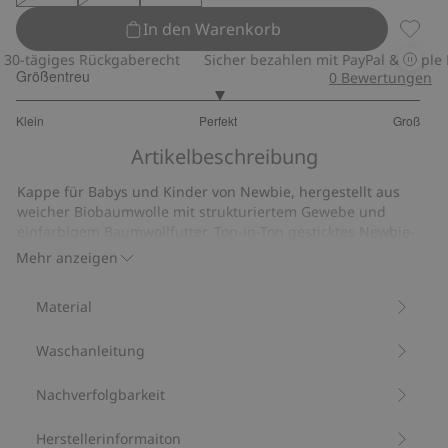
In den Warenkorb
Kappe,
0-tägiges Rückgaberecht
Sicher bezahlen mit PayPal & Apple Pa
Größentreu
0
Bewertungen
3
Klein
Perfekt
Groß
von
Basierend
5
Artikelbeschreibung
auf
9
Kappe für Babys und Kinder von Newbie, hergestellt aus
Bewertungen
weicher Biobaumwolle mit strukturiertem Gewebe und
einfarbigem Baumwollfutter. Ton-in-Ton gesticktes Newbie-
Logo und elastische Rückseite für eine bequeme Passform.
Mehr anzeigen
Aus 100 % Biobaumwolle.
Artikelnummer
:
900001
Material
Bio-Baumwolle
Waschanleitung
Nachverfolgbarkeit
Herstellerinformaiton