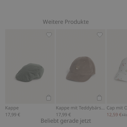
Weitere Produkte
Kappe, Zu Favoriten hinzufügen
Kappe mit Ted
Kaufen
Kaufen
Kappe
Kappe mit Teddybärstickerei
Cap mit 
17,99 €
17,99 €
12,59 €
17,
Beliebt gerade jetzt