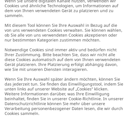
Kundenservice
Kontaktieren Sie uns
Über uns
FAQ
Über Newbie
Germany
Standort ändern
Barrierefreiheit
Nachhaltigkeit
Cookies
Datenschutzrichtlinie
Impressum
Allgemeine Geschäftsbedingungen
Marken-Assets