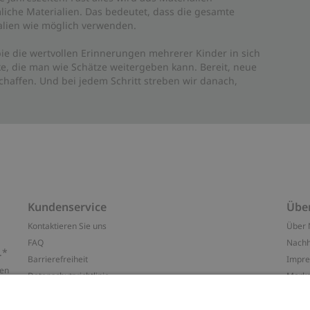
liche Materialien. Das bedeutet, dass die gesamte
rialien wie möglich verwenden.
ie die wertvollen Erinnerungen mehrerer Kinder in sich
e, die man wie Schätze weitergeben kann. Bereit, neue
haffen. Und bei jedem Schritt streben wir danach,
Kundenservice
Übe
Kontaktieren Sie uns
Über 
FAQ
Nachh
.*
Barrierefreiheit
Impr
ten
Datenschutzrichtlinie
Marke
Allgemeine Geschäftsbedingungen
Press
Cookie-Richtlinie
#YES