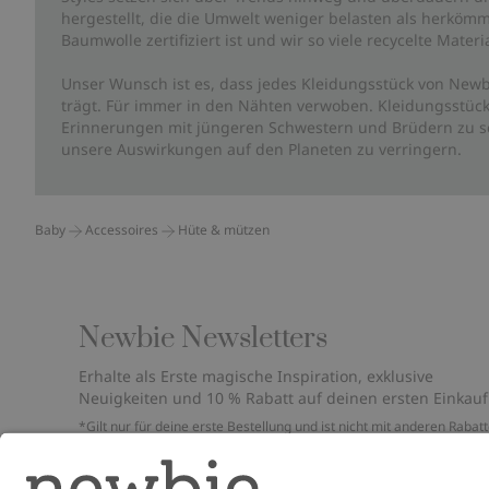
hergestellt, die die Umwelt weniger belasten als herkömm
Baumwolle zertifiziert ist und wir so viele recycelte Mate
Unser Wunsch ist es, dass jedes Kleidungsstück von Newb
trägt. Für immer in den Nähten verwoben. Kleidungsstück
Erinnerungen mit jüngeren Schwestern und Brüdern zu sc
unsere Auswirkungen auf den Planeten zu verringern.
Baby
Accessoires
Hüte & mützen
Newbie Newsletters
Erhalte als Erste magische Inspiration, exklusive
Neuigkeiten und 10 % Rabatt auf deinen ersten Einkauf
*Gilt nur für deine erste Bestellung und ist nicht mit anderen Rabat
oder Angeboten kombinierbar. Gilt nicht für limitierte Artikel. Bitte
überprüfe deinen Spam-Ordner. Lies unsere
Datenschutzrichtlinie
,
FAQ
&
Cookie-Richtlinie
.