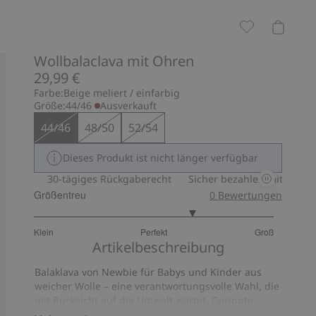
Wollbalaclava mit Ohren
29,99 €
Farbe:
Beige meliert / einfarbig
Größe:
44/46
Ausverkauft
44/46
48/50
52/54
Dieses Produkt ist nicht länger verfügbar
 Pay
30-tägiges Rückgaberecht
Sicher bezahlen mit PayPal &
Größentreu
0
Bewertungen
3.666666666666667
Klein
Perfekt
Groß
von
Basierend
Artikelbeschreibung
5
auf
Balaklava von Newbie für Babys und Kinder aus
3
weicher Wolle – eine verantwortungsvolle Wahl, die
Bewertungen
mit Rücksicht auf die Umwelt wärmt. Gerippte
Kanten, kleine Ohren oben und unser Newbie-