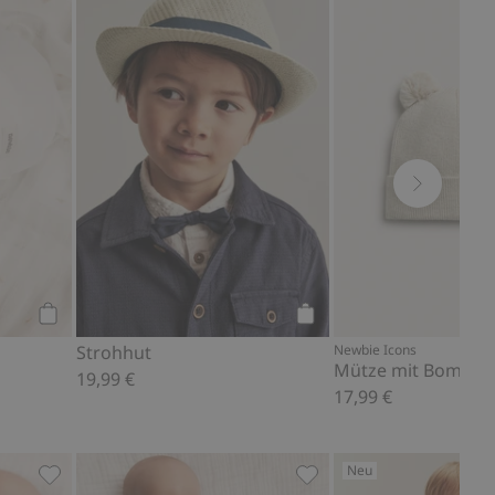
t Bindeband, Zu Favoriten hinzufügen
Mütze mit Ohren, Zu Favoriten hinzufügen
Strohhut, Zu Favoriten 
Kaufen
Kaufen
Strohhut
Newbie Icons
Mütze mit Bommel
19,99 €
17,99 €
Neu