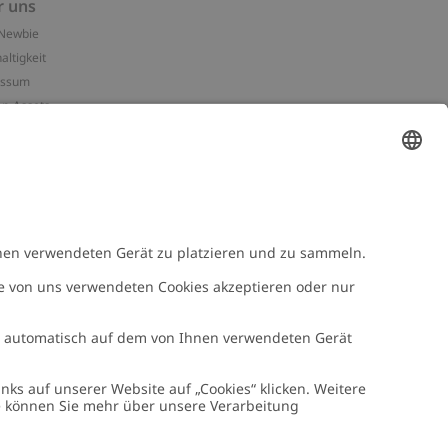
r uns
Newbie
altigkeit
essum
n-Assets
e
NEWBIE
Newbie Kleidung
e mit uns