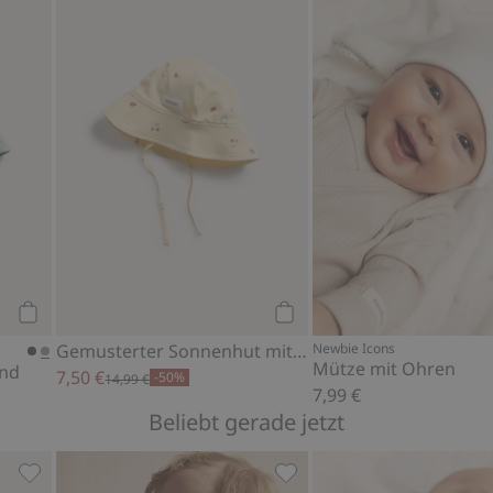
u Favoriten hinzufügen
Sonnenhut mit Bindeband, Zu Favoriten hinzufügen
Gemusterter Sonnenhut mi
Kaufen
Kaufen
Gemusterter Sonnenhut mit Bindeband
Newbie Icons
Mütze mit Ohren
and
7,50 €
-50%
14,99 €
7,99 €
Beliebt gerade jetzt