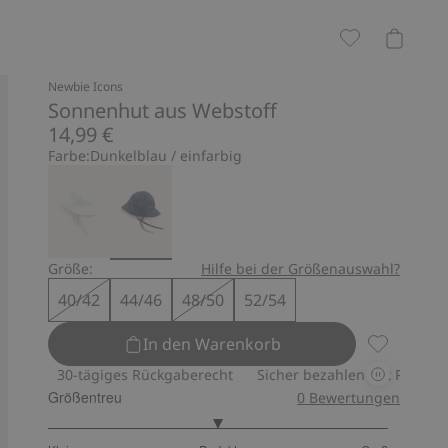
Newbie Icons
Sonnenhut aus Webstoff
14,99 €
Farbe:
Dunkelblau / einfarbig
Größe:
Hilfe bei der Größenauswahl?
40/42
44/46
48/50
52/54
In den Warenkorb
Sonnenhut 
30-tägiges Rückgaberecht
Sicher bezahlen mit PayPal & Appl
Größentreu
0
Bewertungen
3