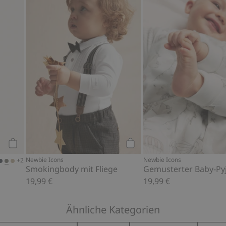
en hinzufügen
Jogginghose, Zu Favoriten hinzufügen
Smokingbody mit Fliege, Z
Kaufen
Kaufen
Newbie Icons
Newbie Icons
+2
Smokingbody mit Fliege
Gemusterter Baby-P
19,99 €
19,99 €
Ähnliche Kategorien