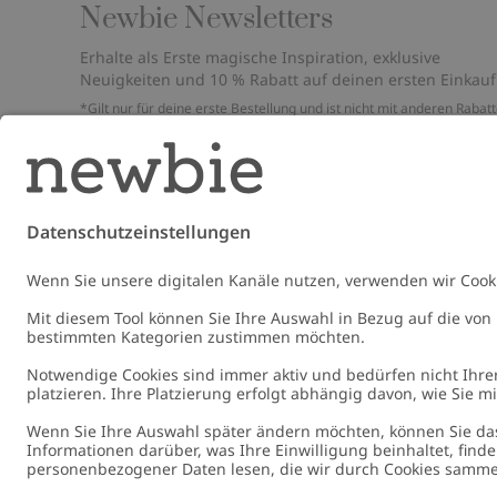
Newbie Newsletters
Erhalte als Erste magische Inspiration, exklusive
Neuigkeiten und 10 % Rabatt auf deinen ersten Einkauf
*Gilt nur für deine erste Bestellung und ist nicht mit anderen Rabat
oder Angeboten kombinierbar. Gilt nicht für limitierte Artikel. Bitte
überprüfe deinen Spam-Ordner. Lies unsere
Datenschutzrichtlinie
,
FAQ
&
Cookie-Richtlinie
.
E-Mail
Schicke
Germany
Standort ändern
Cookies