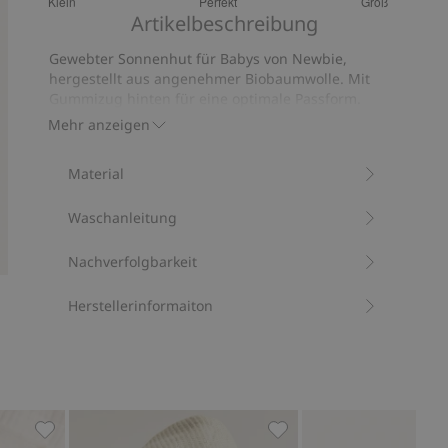
Klein
Perfekt
Groß
von
Basierend
Artikelbeschreibung
5
auf
Gewebter Sonnenhut für Babys von Newbie,
9
hergestellt aus angenehmer Biobaumwolle. Mit
Bewertungen
Gummizug hinten für eine optimale Passform.
Aufgesticktes Newbie-Label an der Seite.
Mehr anzeigen
Bindebänder in allen Größen außer 52/54.
Aus 100 % Biobaumwolle.
Material
Artikelnummer
:
126441
Bio-Baumwolle –GOTS
Waschanleitung
Nachverfolgbarkeit
Herstellerinformaiton