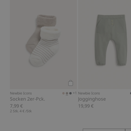
Socken 2er-Pck., Zu Favorit
Kaufen
+1
Newbie Icons
Newbie Icons
Socken 2er-Pck.
Jogginghose
7,99 €
19,99 €
2 Stk.
4 €
/Stk