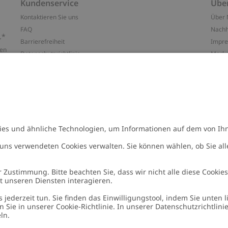
Kundenservice
Übe
Kontaktieren Sie uns
Über 
FAQ
Nachh
.*
Barrierefreiheit
Impr
ten
Datenschutzrichtlinie
Marke
Allgemeine Geschäftsbedingungen
Press
Cookie-Richtlinie
#YES
Größenratgeber
Alle 
Widerrufe deinen Kauf
Arbeit
n