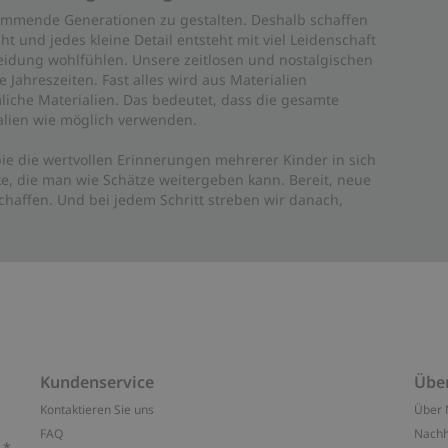
 kommende Generationen zu gestalten. Deshalb schaffen
ht und jedes kleine Detail entsteht mit viel Leidenschaft
leidung wohlfühlen. Unsere zeitlosen und nostalgischen
Jahreszeiten. Fast alles wird aus Materialien
liche Materialien. Das bedeutet, dass die gesamte
rialien wie möglich verwenden.
ie die wertvollen Erinnerungen mehrerer Kinder in sich
e, die man wie Schätze weitergeben kann. Bereit, neue
haffen. Und bei jedem Schritt streben wir danach,
Kundenservice
Übe
Kontaktieren Sie uns
Über 
FAQ
Nachh
.*