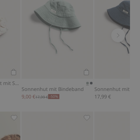
Kaufen
Kaufen
Geblümter Sonnenhut mit Schleife
Sonnenhut mit Bindeband
Sonnenhut mit Bi
9,00 €
17,99 €
-50%
17,99 €
u Favoriten hinzufügen
Strickjacke aus Jacquard-Strick, Zu Favoriten hinzufüg
Flauschige Booties mit 