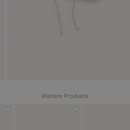
Weitere Produkte
er Rückseite, Zu Favoriten hinzufügen
Geblümter Sonnenhut mit UV-Schutz, Zu Favoriten hinzu
Geblümter Sonnenhut mit S