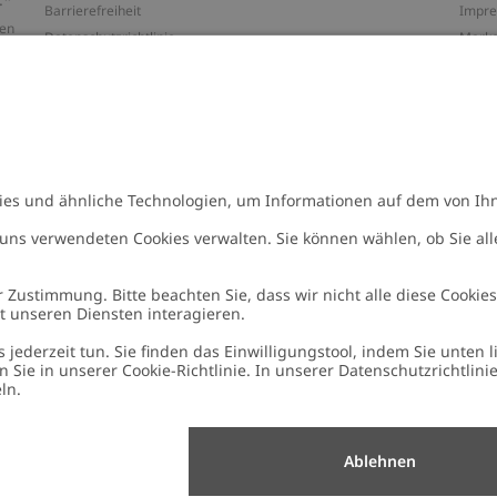
Barrierefreiheit
Impr
ten
Datenschutzrichtlinie
Marke
Allgemeine Geschäftsbedingungen
Press
Cookie-Richtlinie
#YES
Größenratgeber
Alle 
Widerrufe deinen Kauf
Arbeit
n