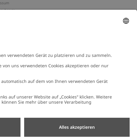
essum
n-Assets
e
NEWBIE
Newbie Kleidung
e mit uns