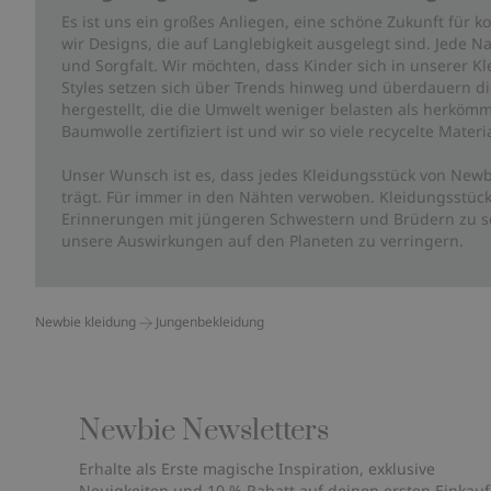
Es ist uns ein großes Anliegen, eine schöne Zukunft für
wir Designs, die auf Langlebigkeit ausgelegt sind. Jede Na
und Sorgfalt. Wir möchten, dass Kinder sich in unserer K
Styles setzen sich über Trends hinweg und überdauern die 
hergestellt, die die Umwelt weniger belasten als herkömm
Baumwolle zertifiziert ist und wir so viele recycelte Mate
Unser Wunsch ist es, dass jedes Kleidungsstück von Newb
trägt. Für immer in den Nähten verwoben. Kleidungsstück
Erinnerungen mit jüngeren Schwestern und Brüdern zu sc
unsere Auswirkungen auf den Planeten zu verringern.
Newbie kleidung
Jungenbekleidung
Newbie Newsletters
Erhalte als Erste magische Inspiration, exklusive
Neuigkeiten und 10 % Rabatt auf deinen ersten Einkauf