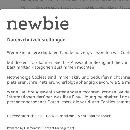
*Gilt nur für deine erste Bestellung und ist nicht mit anderen Rabat
oder Angeboten kombinierbar. Gilt nicht für limitierte Artikel. Bitte
überprüfe deinen Spam-Ordner. Lies unsere
Datenschutzrichtlinie
,
FAQ
&
Cookie-Richtlinie
.
E-Mail
Schicke
Germany
Standort ändern
Cookies