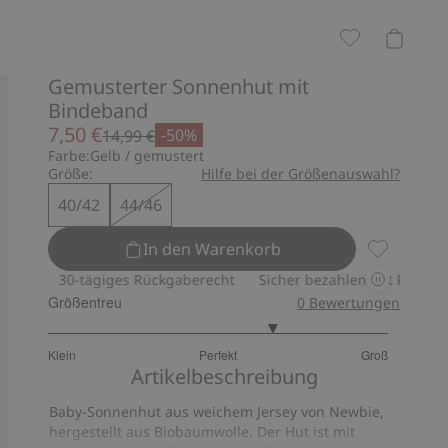
Gemusterter Sonnenhut mit
Bindeband
7,50 €
-50%
14,99 €
Farbe:
Gelb / gemustert
Größe:
Hilfe bei der Größenauswahl?
40/42
44/46
In den Warenkorb
Gemusterte
30-tägiges Rückgaberecht
Sicher bezahlen mit PayPal & App
Größentreu
0
Bewertungen
3.666666666666667
Klein
Perfekt
Groß
von
Basierend
Artikelbeschreibung
5
auf
Baby-Sonnenhut aus weichem Jersey von Newbie,
3
hergestellt aus Biobaumwolle. Der Hut ist mit
Bewertungen