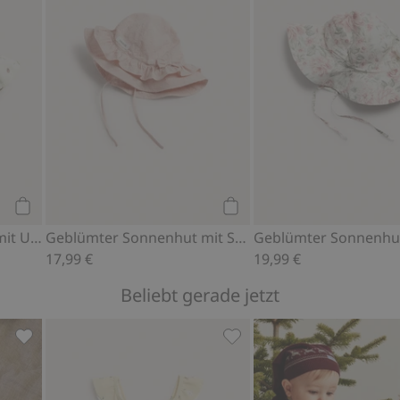
Kaufen
Kaufen
Geblümter Sonnenhut mit UV-Schutz
Geblümter Sonnenhut mit Schleife
17,99 €
19,99 €
Beliebt gerade jetzt
avoriten hinzufügen
Schlafsack mit Bären, Zu Favoriten hinzufügen
Gemusterter Badeanzug, Z