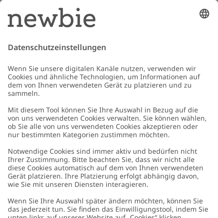
Shoppen Sie neue Kollektionen als Erstes, erhalten Sie Zugang zu Tipps &
Guides und profitieren Sie von exklusiven Angeboten
*Gilt nur für deine erste Bestellung und ist nicht mit anderen Rabatten
oder Angeboten kombinierbar. Gilt nicht für limitierte Artikel. Lies unsere
Datenschutzrichtlinie
,
FAQ
&
Cookie-Richtlinie
.
E-Mail
Schicken
Kundenservice
Kontaktieren Sie uns
Über uns
FAQ
Über Newbie
Germany
Standort ändern