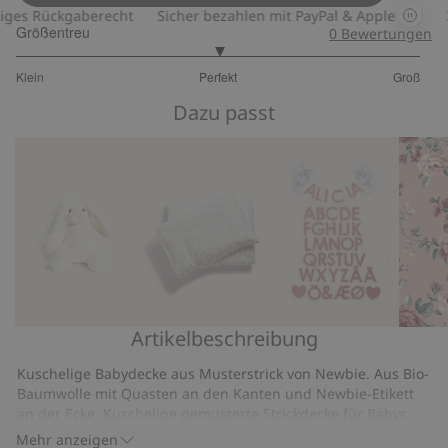
Strick
es Rückgaberecht
Sicher bezahlen mit PayPal & Apple Pay
30
Größentreu
0
Bewertungen
3
Klein
Perfekt
Groß
von
Basierend
5
Dazu passt
auf
19
Bewertungen
Artikelbeschreibung
Stofftier
Bettwäsche-
Buchstaben-
Blume
–
Set
Girlande
Kuschelige Babydecke aus Musterstrick von Newbie. Aus Bio-
Kaninchen
mit
Baumwolle mit Quasten an den Kanten und Newbie-Etikett
kleinen
an der Ecke. Kuschelige gemusterte Strickdecke für Babys
von Newbie. Die Decke aus Biobaumwolle ist mit Quasten an
Blumen
Mehr anzeigen