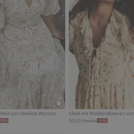
Kaufen
Kleid von Newbie Woman
50,00 €
-30%
-50%
99,99 €