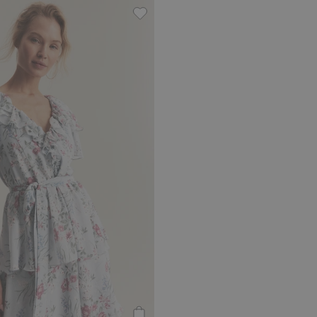
llkleid von Newbie Woman, Zu Favoriten hinzufügen
Chiffonkleid Newbie Woman, Zu Fa