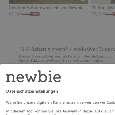
Kaufen
Geblümtes Baumwollkleid von Newbie Woman
Chiffonkle
83,30 €
97,30 €
-30%
119 €
139 €
10 % Rabatt sichern* + exklusiver Zugan
Shoppen Sie neue Kollektionen als Erstes, erhalten Sie Zugang zu
Tipps & Guides und profitieren Sie von exklusiven Angeboten
*Gilt nur für deine erste Bestellung und ist nicht mit anderen Rabat
oder Angeboten kombinierbar. Gilt nicht für limitierte Artikel. Lies
unsere
Datenschutzrichtlinie
,
FAQ
&
Cookie-Richtlinie
.
E-Mail
Schicke