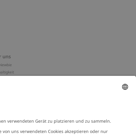
r uns
Newbie
altigkeit
essum
n-Assets
e
NEWBIE
Newbie Kleidung
e mit uns