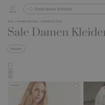
Menü
Sale
Newbie Woman
Kleider & röcke
Sale Damen Kleide
Kleider
Wählen
Großbilder
Normalbilder
Sie
Kleinbilder
das
Beliebt
Produktkartenlayout
Kleid mit Streub