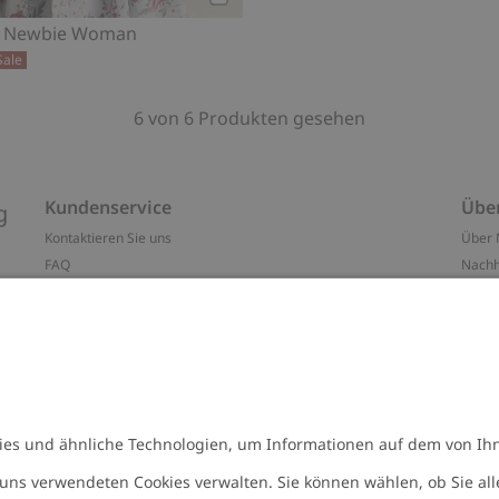
Kaufen
id Newbie Woman
Sale
6 von 6 Produkten gesehen
Kundenservice
Übe
g
Kontaktieren Sie uns
Über 
FAQ
Nachh
ten
Barrierefreiheit
Impr
Datenschutzrichtlinie
Marke
Allgemeine Geschäftsbedingungen
Press
Cookie-Richtlinie
#YES
n
Größenratgeber
Alle 
Widerrufe deinen Kauf
Arbeit