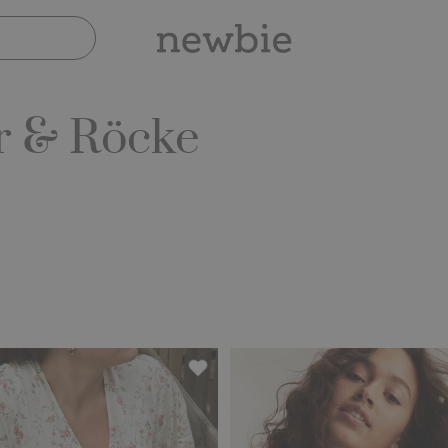
r & Röcke
lumenmuster von Newbie Woman, Zu Favoriten hinzufügen
Geblümtes Kleid von Newbie Woma