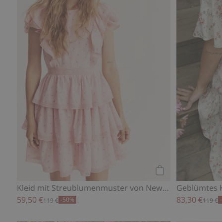
Kaufen
Kleid mit Streublumenmuster von Newbie Woman
Geblümtes 
59,50 €
83,30 €
-50%
119 €
119 €