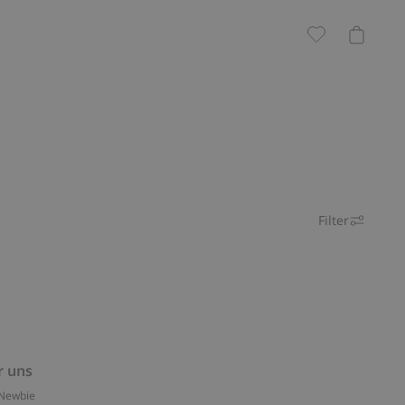
Filter
r uns
Newbie