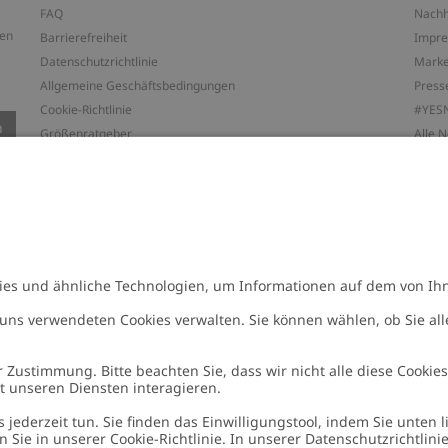
FAQ
Nachh
ten
Barrierefreiheit
Impr
Datenschutzrichtlinie
Marke
Allgemeine Geschäftsbedingungen
Press
Cookie-Richtlinie
#YES
n
Größenratgeber
Alle 
Widerrufe deinen Kauf
Arbeit