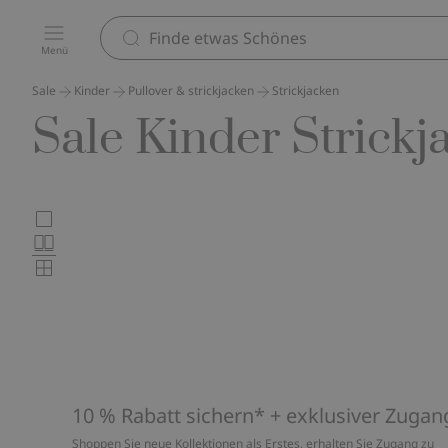
Menü
Sale
Kinder
Pullover & strickjacken
Strickjacken
Sale Kinder Strickj
Wählen
Großbilder
Normalbilder
Sie
Kleinbilder
das
Produktkartenlayout
10 % Rabatt sichern* + exklusiver Zugan
Shoppen Sie neue Kollektionen als Erstes, erhalten Sie Zugang zu