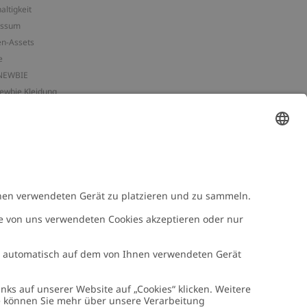
altigkeit
essum
n-Assets
e
NEWBIE
Newbie Kleidung
e mit uns