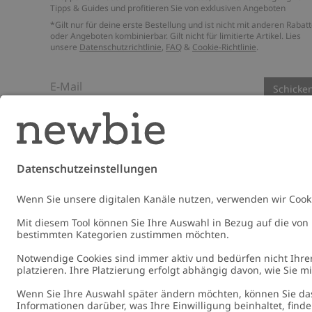
Tipps & Guides und profitieren Sie von exklusiven Angeboten
*Gilt nur für deine erste Bestellung und ist nicht mit anderen Rabat
oder Angeboten kombinierbar. Gilt nicht für limitierte Artikel. Lies
unsere
Datenschutzrichtlinie
,
FAQ
&
Cookie-Richtlinie
.
E-Mail
Schicke
Germany
Standort ändern
Cookies