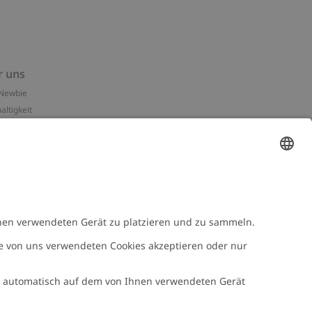
r uns
Newbie
altigkeit
essum
n-Assets
e
NEWBIE
Newbie Kleidung
e mit uns