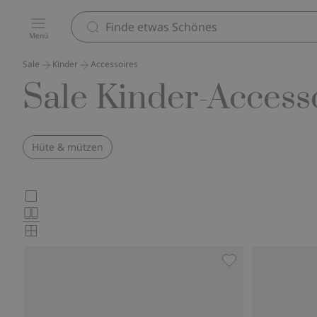
Menü
Sale
Kinder
Accessoires
Sale Kinder-Access
Hüte & mützen
Wählen
Großbilder
Normalbilder
Sie
Kleinbilder
das
Produktkartenlayout
Cap mit Obst, Zu 