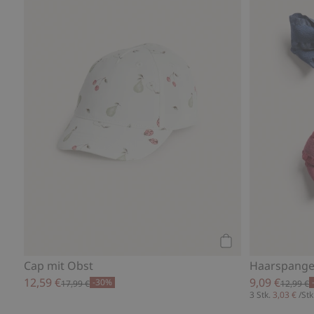
Kaufen
Cap mit Obst
Haarspange 
12,59 €
9,09 €
-30%
17,99 €
12,99 €
3 Stk.
3,03 €
/Stk