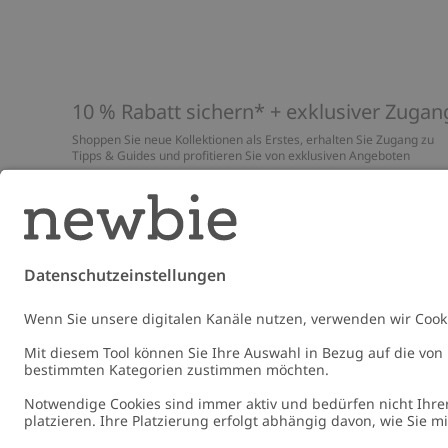
10 % Rabatt sichern* + exklusiver Zugan
Shoppen Sie neue Kollektionen als Erstes, erhalten Sie Zugang zu
Tipps & Guides und profitieren Sie von exklusiven Angeboten
*Gilt nur für deine erste Bestellung und ist nicht mit anderen Rabat
oder Angeboten kombinierbar. Gilt nicht für limitierte Artikel. Lies
unsere
Datenschutzrichtlinie
,
FAQ
&
Cookie-Richtlinie
.
E-Mail
Schicke
Germany
Standort ändern