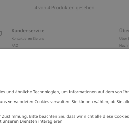
4 von 4 Produkten gesehen
Kundenservice
Übe
g
Kontaktieren Sie uns
Über 
FAQ
Nachh
ten
Barrierefreiheit
Impr
Datenschutzrichtlinie
Marke
Allgemeine Geschäftsbedingungen
Press
Cookie-Richtlinie
#YES
n
Größenratgeber
Alle 
Widerrufe deinen Kauf
Arbeit