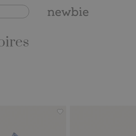
oires
Favoriten hinzufügen
Haarspange mit Schleife, 3er-Pack