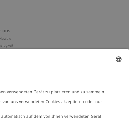
r uns
Newbie
altigkeit
essum
n-Assets
e
NEWBIE
Newbie Kleidung
e mit uns