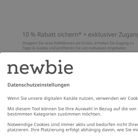
10 % Rabatt sichern* + exklusiver Zugan
Shoppen Sie neue Kollektionen als Erstes, erhalten Sie Zugang zu
Tipps & Guides und profitieren Sie von exklusiven Angeboten
*Gilt nur für deine erste Bestellung und ist nicht mit anderen Rabat
oder Angeboten kombinierbar. Gilt nicht für limitierte Artikel. Lies
unsere
Datenschutzrichtlinie
,
FAQ
&
Cookie-Richtlinie
.
E-Mail
Schicke
Germany
Standort ändern