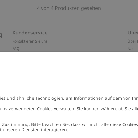
4 von 4 Produkten gesehen
Kundenservice
Übe
g
Kontaktieren Sie uns
Über 
FAQ
Nachh
ten
Barrierefreiheit
Impr
Datenschutzrichtlinie
Marke
Allgemeine Geschäftsbedingungen
Press
Cookie-Richtlinie
#YES
n
Größenratgeber
Alle 
Widerrufe deinen Kauf
Arbeit