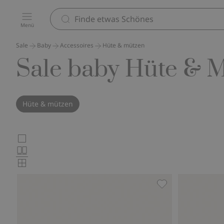
Menü
Sale
Baby
Accessoires
Hüte & mützen
Sale baby Hüte & 
Hüte & mützen
Wählen
Großbilder
Normalbilder
Sie
Kleinbilder
das
Produktkartenlayout
Cap mit Obst, Zu 