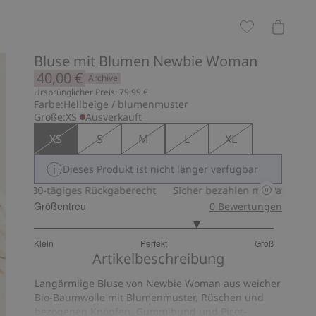
Bluse mit Blumen Newbie Woman
40,00 €
Archive
Ursprünglicher Preis: 79,99 €
Farbe:
Hellbeige / blumenmuster
Größe:
XS
Ausverkauft
XS
S
M
L
XL
Dieses Produkt ist nicht länger verfügbar
30-tägiges Rückgaberecht
Sicher bezahlen mit PayPal & Apple
Größentreu
0
Bewertungen
3.740740740740741
Klein
Perfekt
Groß
von
Basierend
Artikelbeschreibung
5
auf
Langärmlige Bluse von Newbie Woman aus weicher
27
Bio-Baumwolle mit Blumenmuster, Rüschen und
Bewertungen
bezogenen Knöpfen. Gummibund und Picot-