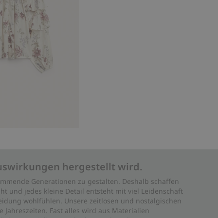
uswirkungen hergestellt wird.
 kommende Generationen zu gestalten. Deshalb schaffen
ht und jedes kleine Detail entsteht mit viel Leidenschaft
leidung wohlfühlen. Unsere zeitlosen und nostalgischen
Jahreszeiten. Fast alles wird aus Materialien