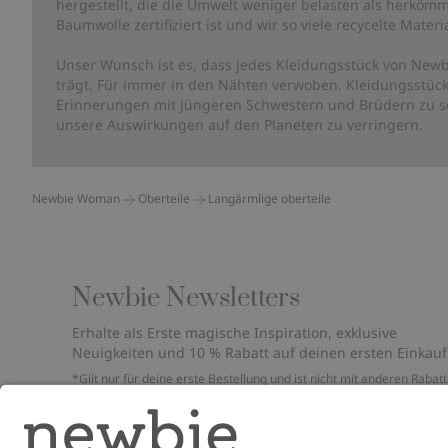
hergestellt, die die Umwelt weniger belasten als herkömm
Baumwolle zertifiziert ist und wir so viele recycelte Mate
Unser Wunsch ist es, dass jedes Kleidungsstück von Newb
trägt. Für immer in den Nähten verwoben. Kleidungsstück
Erinnerungen mit jüngeren Schwestern und Brüdern zu sc
unsere Auswirkungen auf den Planeten zu verringern.
Newbie Woman
Oberteile
Langärmlige oberteile
Newbie Newsletters
Erhalte als Erste magische Inspiration, exklusive
Neuigkeiten und 10 % Rabatt auf deinen ersten Einkauf
*Gilt nur für deine erste Bestellung und ist nicht mit anderen Rabat
oder Angeboten kombinierbar. Gilt nicht für limitierte Artikel. Bitte
überprüfe deinen Spam-Ordner. Lies unsere
Datenschutzrichtlinie
,
FAQ
&
Cookie-Richtlinie
.