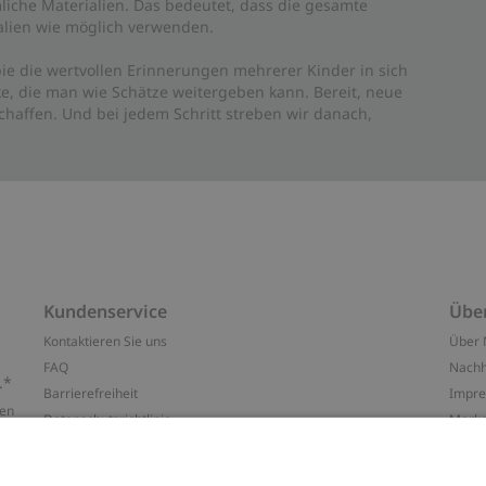
liche Materialien. Das bedeutet, dass die gesamte
rialien wie möglich verwenden.
ie die wertvollen Erinnerungen mehrerer Kinder in sich
e, die man wie Schätze weitergeben kann. Bereit, neue
haffen. Und bei jedem Schritt streben wir danach,
Kundenservice
Übe
Kontaktieren Sie uns
Über 
FAQ
Nachh
.*
Barrierefreiheit
Impr
ten
Datenschutzrichtlinie
Marke
Allgemeine Geschäftsbedingungen
Press
Cookie-Richtlinie
#YES