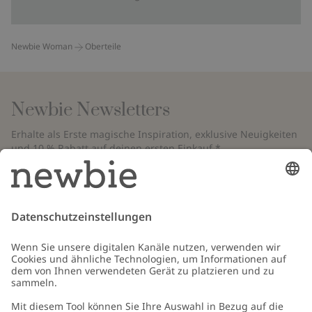
Newbie Woman
Oberteile
Newbie Newsletters
Erhalte als Erste magische Inspiration, exklusive Neuigkeiten
und 10 % Rabatt auf deinen ersten Einkauf.*
*Gilt nur für deine erste Bestellung und ist nicht mit anderen Rabatten
oder Angeboten kombinierbar. Gilt nicht für limitierte Artikel. Bitte
überprüfe deinen Spam-Ordner. Lies unsere
Datenschutzrichtlinie
,
FAQ
&
Cookie-Richtlinie
.
E-Mail
Schicken