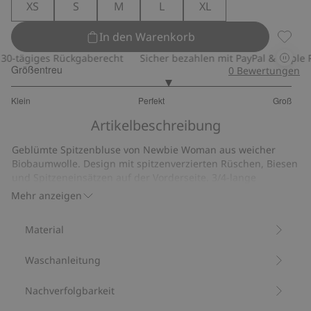
XS
S
M
L
XL
In den Warenkorb
Geblüm
-tägiges Rückgaberecht
Sicher bezahlen mit PayPal & Apple Pay
Größentreu
0
Bewertungen
3.235294117647059
Klein
Perfekt
Groß
von
Basierend
5
Artikelbeschreibung
auf
17
Geblümte Spitzenbluse von Newbie Woman aus weicher
Bewertungen
Biobaumwolle. Design mit spitzenverzierten Rüschen, Biesen
und Spitzeneinsätzen auf der Vorderseite. 3/4-lange
Puffärmel mit Gummizug am Abschluss, Knopf und Schlaufe
Mehr anzeigen
hinten und Spitze am Ausschnitt.
Länge der Bluse: 57 cm in Größe S.
Material
Größe S entspricht Größe 36/38.
Aus 100 % Biobaumwolle.
Waschanleitung
Artikelnummer
:
919324
Bio-Baumwolle –GOTS
Nachverfolgbarkeit