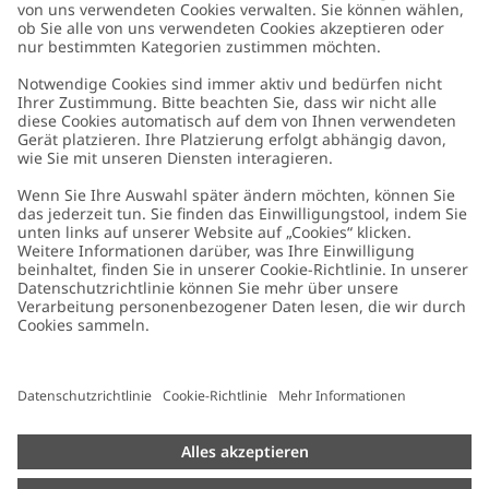
Kundenservice
Kontaktieren Sie uns
Über uns
FAQ
Über Newbie
Germany
Standort ändern
Barrierefreiheit
Nachhaltigkeit
Cookies
Datenschutzrichtlinie
Impressum
Allgemeine Geschäftsbedingungen
Marken-Assets
Cookie-Richtlinie
Presse
Größenratgeber
#YESNEWBIE
Widerrufe deinen Kauf