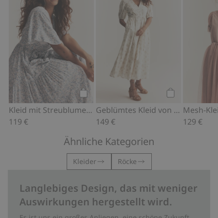
Kaufen
Kaufen
Kleid mit Streublumenmuster von Newbie Woman
Geblümtes Kleid von Newbie Woman
119 €
149 €
129 €
Ähnliche Kategorien
Kleider
Röcke
Langlebiges Design, das mit weniger
Auswirkungen hergestellt wird.
Es ist uns ein großes Anliegen, eine schöne Zukunft