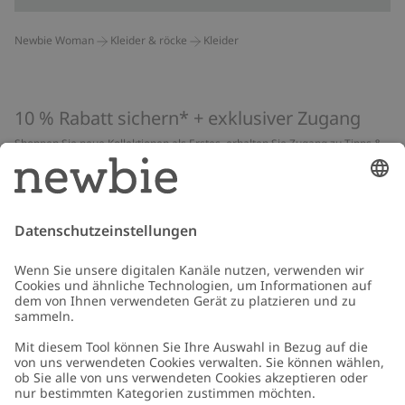
Newbie Woman
Kleider & röcke
Kleider
10 % Rabatt sichern* + exklusiver Zugang
Shoppen Sie neue Kollektionen als Erstes, erhalten Sie Zugang zu Tipps &
Guides und profitieren Sie von exklusiven Angeboten
*Gilt nur für deine erste Bestellung und ist nicht mit anderen Rabatten
oder Angeboten kombinierbar. Gilt nicht für limitierte Artikel. Lies unsere
Datenschutzrichtlinie
,
FAQ
&
Cookie-Richtlinie
.
E-Mail
Schicken