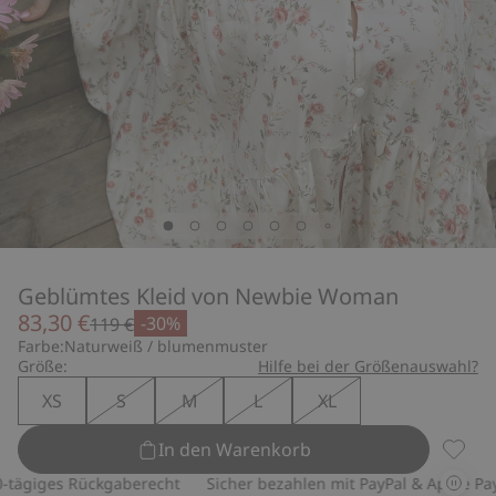
Geblümtes Kleid von Newbie Woman
83,30 €
-30%
119 €
Farbe:
Naturweiß / blumenmuster
Größe:
Hilfe bei der Größenauswahl?
XS
S
M
L
XL
In den Warenkorb
Geblüm
giges Rückgaberecht
Sicher bezahlen mit PayPal & Apple Pay