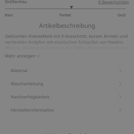
Größentreu
0
Bewertungen
3.195121951219512
Klein
Perfekt
Groß
von
Basierend
5
Artikelbeschreibung
auf
41
Geblümtes Viskosekleid mit V-Ausschnitt, kurzen Ärmeln und
Bewertungen
verdeckten Knöpfen mit elastischen Schlaufen von Newbie
Woman. Gummizug hinten in der Taille, abnehmbarer Gürtel
und Seitentaschen. Als passendes Modell für Babys und
Mehr anzeigen
Kinder erhältlich.
Kleiderlänge: 125 cm in Größe S.
Material
Größe S entspricht Größe 36/38
Dieses Produkt enthält 100 % LENZING™ ECOVERO™-
Waschanleitung
Fasern
Artikelnummer
:
535385
LENZING™ ECOVERO™
Nachverfolgbarkeit
Herstellerinformaiton