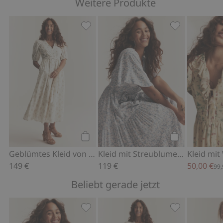
Weitere Produkte
Geblümtes Kleid von Newbie Woman, 
Kleid mit Str
Kaufen
Kaufen
Geblümtes Kleid von Newbie Woman
Kleid mit Streublumenmuster von Newbie Woman
149 €
119 €
50,00 €
99,
Beliebt gerade jetzt
Kleid mit Streublumenmuster von Ne
Geblümtes Kle