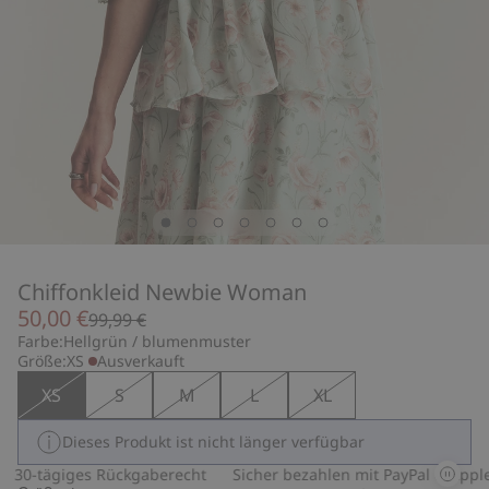
Chiffonkleid Newbie Woman
50,00 €
99,99 €
Farbe:
Hellgrün / blumenmuster
Größe:
XS
Ausverkauft
XS
S
M
L
XL
Dieses Produkt ist nicht länger verfügbar
30-tägiges Rückgaberecht
Sicher bezahlen mit PayPal & Apple 