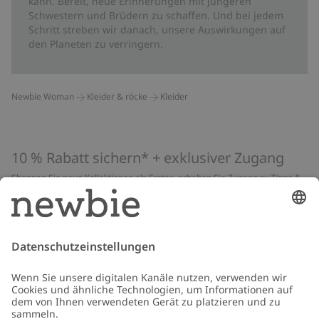
kann. Bereit, neue Erinnerungen mit jüngeren
Schwestern und Brüdern zu schaffen. Und bei jedem
Schritt streben wir danach, unsere Auswirkungen auf
den Planeten zu verringern.
Newbie Woman
Kleider & röcke
Kleider
10 % Rabatt sichern* + exklusiver Zugang
Shoppen Sie neue Kollektionen als Erstes, erhalten Sie Zugang zu Tipps &
Guides und profitieren Sie von exklusiven Angeboten
*Gilt nur für deine erste Bestellung und ist nicht mit anderen Rabatten
oder Angeboten kombinierbar. Gilt nicht für limitierte Artikel. Lies unsere
Datenschutzrichtlinie
,
FAQ
&
Cookie-Richtlinie
.
E-Mail
Schicken