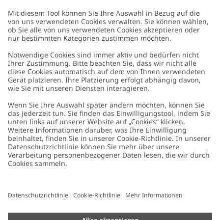
Kundenservice
Kontaktieren Sie uns
Über uns
FAQ
Über Newbie
Germany
Standort ändern
Barrierefreiheit
Nachhaltigkeit
Cookies
Datenschutzrichtlinie
Impressum
Allgemeine Geschäftsbedingungen
Marken-Assets
Cookie-Richtlinie
Presse
Größenratgeber
#YESNEWBIE