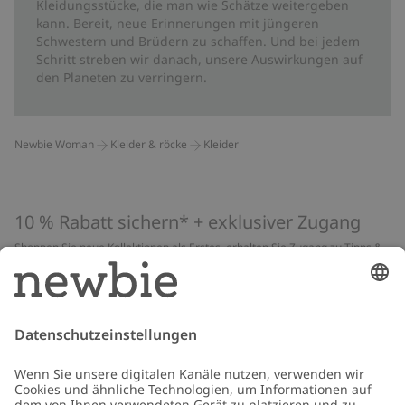
Kleidungsstücke, die man wie Schätze weitergeben
kann. Bereit, neue Erinnerungen mit jüngeren
Schwestern und Brüdern zu schaffen. Und bei jedem
Schritt streben wir danach, unsere Auswirkungen auf
den Planeten zu verringern.
Newbie Woman
Kleider & röcke
Kleider
10 % Rabatt sichern* + exklusiver Zugang
Shoppen Sie neue Kollektionen als Erstes, erhalten Sie Zugang zu Tipps &
Guides und profitieren Sie von exklusiven Angeboten
*Gilt nur für deine erste Bestellung und ist nicht mit anderen Rabatten
oder Angeboten kombinierbar. Gilt nicht für limitierte Artikel. Lies unsere
Datenschutzrichtlinie
,
FAQ
&
Cookie-Richtlinie
.
E-Mail
Schicken