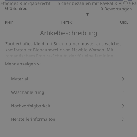
tägiges Rückgaberecht
Sicher bezahlen mit PayPal & Apple Pay
Größentreu
0
Bewertungen
3.666666666666667
Klein
Perfekt
Groß
von
Basierend
5
Artikelbeschreibung
auf
39
Zauberhaftes Kleid mit Streublumenmuster aus weicher,
Bewertungen
komfortabler Biobaumwolle von Newbie Woman. Mit
romantischem Empire-Schnitt, der für eine feminine
Silhouette sorgt. Die hübschen elastischen Details an Taille,
Mehr anzeigen
Ausschnitt und Bündchen runden das Design ab und sorgen
für eine komfortable Passform. Dieses wunderschöne Kleid
Material
kann perfekt mit dem passenden Modell für Kinder und
Babys kombiniert werden.
Waschanleitung
Länge 130 cm in Größe S.
Größe S entspricht Größe 38.
Aus 100 % Biobaumwolle.
Nachverfolgbarkeit
Artikelnummer
:
439091
Bio-Baumwolle
Herstellerinformaiton