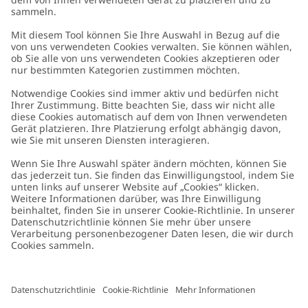
Kundenservice
Kontaktieren Sie uns
Über uns
FAQ
Über Newbie
Germany
Standort ändern
Barrierefreiheit
Nachhaltigkeit
Cookies
Datenschutzrichtlinie
Impressum
Allgemeine Geschäftsbedingungen
Marken-Assets
Cookie-Richtlinie
Presse