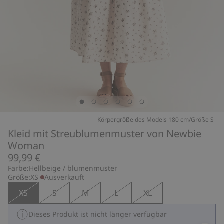
Körpergröße des Models 180 cm/Größe S
Kleid mit Streublumenmuster von Newbie
Woman
99,99 €
Farbe:
Hellbeige / blumenmuster
Größe:
XS
Ausverkauft
XS
S
M
L
XL
Dieses Produkt ist nicht länger verfügbar