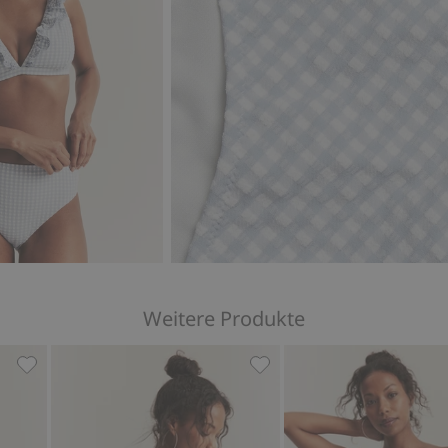
Weitere Produkte
n, Zu Favoriten hinzufügen
Kariertes Bikini-Höschen von Newbie Woman, Zu Favorit
Bikini-Höschen Newbie Wo