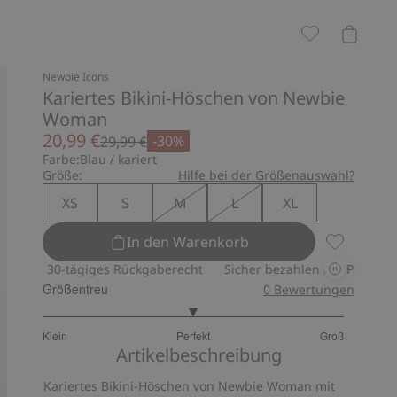
Newbie Icons
Kariertes Bikini-Höschen von Newbie
Woman
20,99 €
-30%
29,99 €
Farbe:
Blau / kariert
Größe:
Hilfe bei der Größenauswahl?
XS
S
M
L
XL
In den Warenkorb
Kariertes 
30-tägiges Rückgaberecht
Sicher bezahlen mit PayPal & Apple 
Größentreu
0
Bewertungen
3
Klein
Perfekt
Groß
von
Basierend
Artikelbeschreibung
5
auf
Kariertes Bikini-Höschen von Newbie Woman mit
8