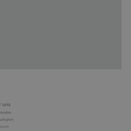
r uns
Newbie
altigkeit
essum