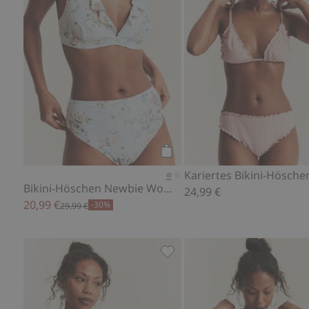
Kaufen
Bikini-Höschen Newbie Woman
24,99 €
20,99 €
-30%
29,99 €
Dreieck-Bikini-Oberteil New