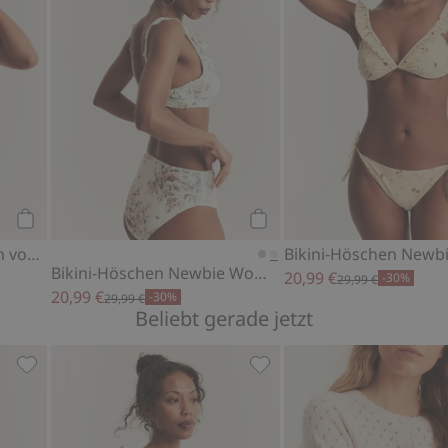
Kaufen
Kaufen
Kariertes Bikini-Höschen von Newbie Woman
Bikini-Höschen Newbie Woman
20,99 €
-30%
29,99 €
20,99 €
-30%
29,99 €
Beliebt gerade jetzt
bie Woman, Zu Favoriten hinzufügen
Kariertes Bikini-Höschen von Newbie Woman, Zu Favorit
Geblümter Badeanzug New