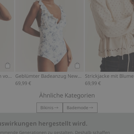
Kaufen
Kaufen
Kariertes Bikini-Höschen von Newbie Woman
Geblümter Badeanzug Newbie Woman
69,99 €
69,99 €
Ähnliche Kategorien
Bikinis
Bademode
uswirkungen hergestellt wird.
 kommende Generationen zu gestalten. Deshalb schaffen