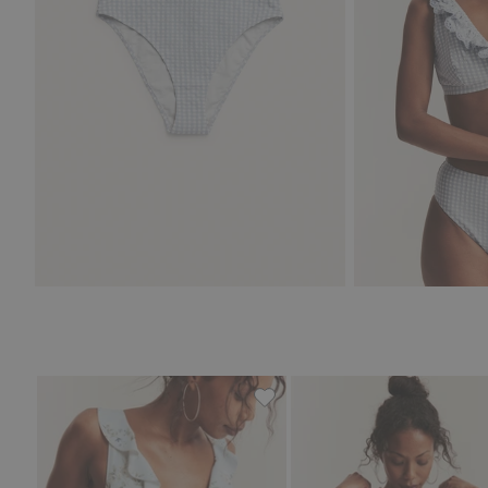
Bikini-Höschen Newbie Woma