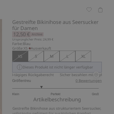
Gestreifte Bikinihose aus Seersucker
für Damen
12,50 €
Archive
Ursprünglicher Preis: 24,99 €
Farbe:
Blau
Größe:
XS
Ausverkauft
XS
S
M
L
XL
Dieses Produkt ist nicht länger verfügbar
0-tägiges Rückgaberecht
Sicher bezahlen mit PayPal & Apple Pa
Größentreu
0
Bewertungen
2.333333333333333
Klein
Perfekt
Groß
von
Basierend
Artikelbeschreibung
5
auf
Gestreifte Bikinihose aus strukturiertem Seersucker,
3
vollständig gefüttert für zusätzlichen Komfort.