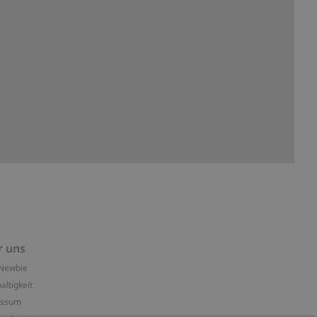
r uns
Newbie
altigkeit
essum