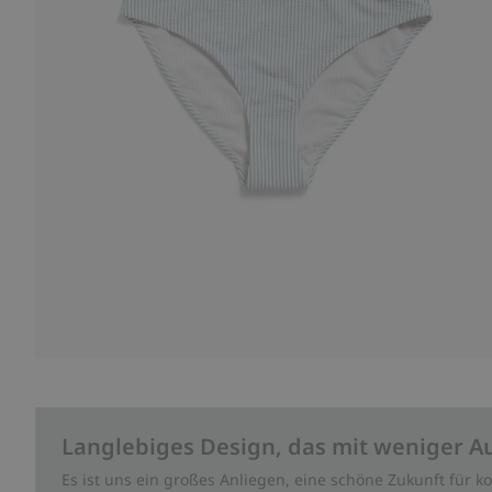
Langlebiges Design, das mit weniger A
Es ist uns ein großes Anliegen, eine schöne Zukunft für