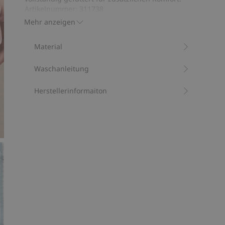
Bewertungen
Artikelnummer
:
311738
Mischgewebe mit recyceltem Polyester
Mehr anzeigen
Material
Waschanleitung
Herstellerinformaiton