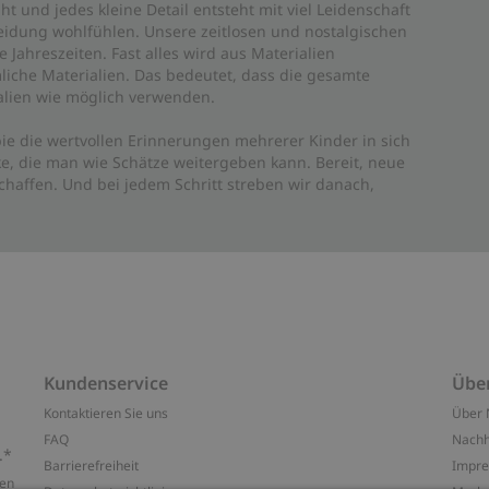
ht und jedes kleine Detail entsteht mit viel Leidenschaft
leidung wohlfühlen. Unsere zeitlosen und nostalgischen
Jahreszeiten. Fast alles wird aus Materialien
liche Materialien. Das bedeutet, dass die gesamte
rialien wie möglich verwenden.
ie die wertvollen Erinnerungen mehrerer Kinder in sich
e, die man wie Schätze weitergeben kann. Bereit, neue
haffen. Und bei jedem Schritt streben wir danach,
Kundenservice
Übe
Kontaktieren Sie uns
Über 
FAQ
Nachh
.*
Barrierefreiheit
Impr
ten