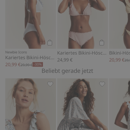
Kaufen
Kaufen
Newbie Icons
Kariertes Bikini-Höschen von Newbie Woman
Kariertes Bikini-Höschen von Newbie Woman
24,99 €
20,99 €
29,
20,99 €
-30%
29,99 €
Beliebt gerade jetzt
Geblümter Badeanzug Newbie Woman,
Kleid mit Str