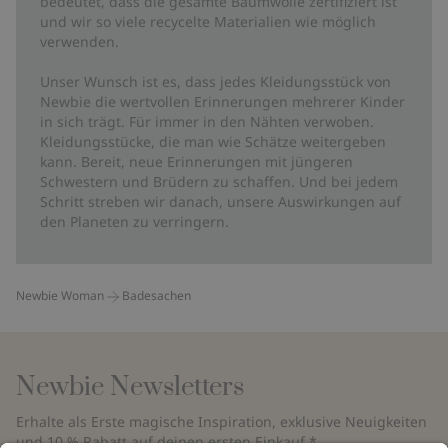
bedeutet, dass die gesamte Baumwolle zertifiziert ist
und wir so viele recycelte Materialien wie möglich
verwenden.
Unser Wunsch ist es, dass jedes Kleidungsstück von
Newbie die wertvollen Erinnerungen mehrerer Kinder
in sich trägt. Für immer in den Nähten verwoben.
Kleidungsstücke, die man wie Schätze weitergeben
kann. Bereit, neue Erinnerungen mit jüngeren
Schwestern und Brüdern zu schaffen. Und bei jedem
Schritt streben wir danach, unsere Auswirkungen auf
den Planeten zu verringern.
Newbie Woman
Badesachen
Newbie Newsletters
Erhalte als Erste magische Inspiration, exklusive Neuigkeiten
und 10 % Rabatt auf deinen ersten Einkauf.*