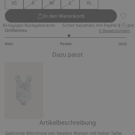
XS
S
M
L
XL
In den Warenkorb
Bikini
-tägiges Rückgaberecht
Sicher bezahlen mit PayPal & Apple Pay
Größentreu
0
Bewertungen
3.090909090909091
Klein
Perfekt
Groß
von
Basierend
5
Dazu passt
auf
44
Bewertungen
Artikelbeschreibung
Badeanzug
mit
Geblümte Bikinihose von Newbie Woman mit hoher Taille,