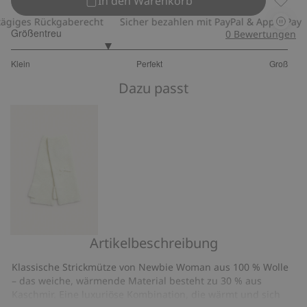
In den Warenkorb
Mütze 
iges Rückgaberecht
Sicher bezahlen mit PayPal & Apple Pay
Größentreu
0
Bewertungen
2.379310344827586
Klein
Perfekt
Groß
von
Basierend
5
Dazu passt
auf
29
Bewertungen
Artikelbeschreibung
Armstulpen
Newbie
Klassische Strickmütze von Newbie Woman aus 100 % Wolle
Woman
– das weiche, wärmende Material besteht zu 30 % aus
Kaschmir. Eine luxuriöse Kombination, die wärmt und sich