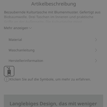
5
Artikelbeschreibung
auf
23
Bezaubernde Kulturtasche mit Blumenmuster. Gefertigt aus
Bewertungen
Biobaumwolle. Drei Taschen im Inneren und praktische
Griffe an der Außenseite. Die Kulturtasche misst
27 x 17 x 12 cm.
Mehr anzeigen
Artikelnummer
:
264838
Bio-Baumwolle
Material
Waschanleitung
Herstellerinformaiton
Klicken Sie auf die Symbole, um mehr zu erfahren.
Langlebiges Design, das mit weniger