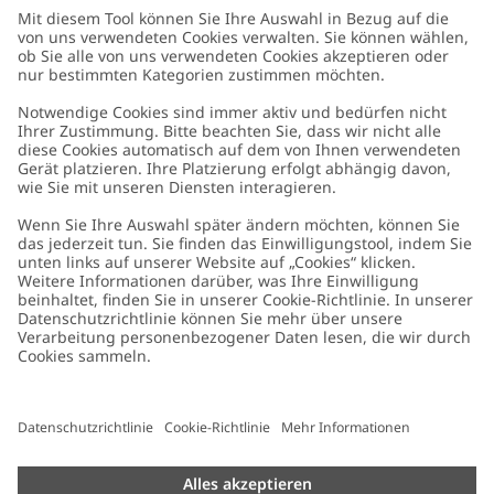
Kundenservice
Kontaktieren Sie uns
Über uns
FAQ
Über Newbie
Germany
Standort ändern
Barrierefreiheit
Nachhaltigkeit
Cookies
Datenschutzrichtlinie
Impressum
Allgemeine Geschäftsbedingungen
Marken-Assets
Cookie-Richtlinie
Presse
Größenratgeber
#YESNEWBIE