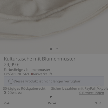
Kulturtasche mit Blumenmuster
29,99 €
Farbe:
Beige / blumenmuster
Größe:
ONE SIZE
Ausverkauft
Dieses Produkt ist nicht länger verfügbar
30-tägiges Rückgaberecht
Sicher bezahlen mit PayPal & Apple 
Größentreu
0
Bewertungen
2.91304347826087
Klein
Perfekt
Groß
von
Basierend