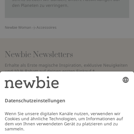
den Planeten zu verringern.
Newbie Woman
Accessoires
Newbie Newsletters
Erhalte als Erste magische Inspiration, exklusive Neuigkeiten
und 10 % Rabatt auf deinen ersten Einkauf.*
*Gilt nur für deine erste Bestellung und ist nicht mit anderen Rabatten
oder Angeboten kombinierbar. Gilt nicht für limitierte Artikel. Bitte
überprüfe deinen Spam-Ordner. Lies unsere
Datenschutzrichtlinie
,
FAQ
&
Cookie-Richtlinie
.
E-Mail
Schicken