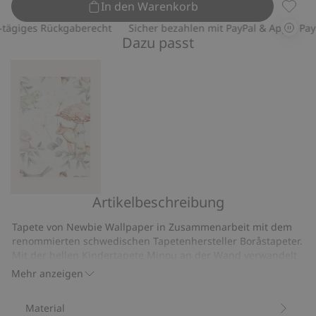
In den Warenkorb
Tapete
iges Rückgaberecht
Sicher bezahlen mit PayPal & Apple Pay
Dazu passt
Artikelbeschreibung
Tapetenmuster
Minou
Tapete von Newbie Wallpaper in Zusammenarbeit mit dem
renommierten schwedischen Tapetenhersteller Boråstapeter.
Mit der hellen Kindertapete Minou an der Wand verwandelt
sich der Raum in eine magische Märchenlandschaft, in der
Mehr anzeigen
Eichhörnchen, Rotkehlchen, Waldmäuse und Kaninchen zu
spannenden Reisen in die Welt der Fantasie einladen. Das
Material
Originalmuster ist von Newbies Designstudio in Aquarell