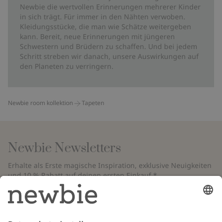
Newbie die wertvollen Erinnerungen mehrerer Kinder
in sich trägt. Für immer in den Nähten verwoben.
Kleidungsstücke, die man wie Schätze weitergeben
kann. Bereit, neue Erinnerungen mit jüngeren
Schwestern und Brüdern zu schaffen. Und bei jedem
Schritt streben wir danach, unsere Auswirkungen auf
den Planeten zu verringern.
Newbie room kollektion
Tapeten
Newbie Newsletters
Erhalte als Erste magische Inspiration, exklusive Neuigkeiten
und 10 % Rabatt auf deinen ersten Einkauf.*
*Gilt nur für deine erste Bestellung und ist nicht mit anderen Rabatten
oder Angeboten kombinierbar. Gilt nicht für limitierte Artikel. Bitte
überprüfe deinen Spam-Ordner. Lies unsere
Datenschutzrichtlinie
,
FAQ
&
Cookie-Richtlinie
.