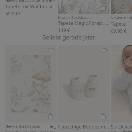
+1
Newbie Boråstapeter
Artikelnummer
:
762021
Tapete mit Waldmuster
FSC-zertifiziertes Holz/Papier
69,99 €
Kaufen
Newbie Boråstapeter
Newbie Borå
Tapete Magic Forest Mural – Wandbildtapete
Tapete
149 €
69,99 €
Beliebt gerade jetzt
Tapetenmuster Minou, Zu Favoriten 
Flauschige Boo
Kaufen
Kaufen
Flauschige Booties mit Teddy
Newbie Boråstapeter
Ein kuschelig