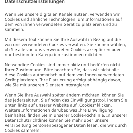
E-Mail
Schicken
Kundenservice
Kontaktieren Sie uns
Über uns
FAQ
Über Newbie
Germany
Standort ändern
Barrierefreiheit
Nachhaltigkeit
Cookies
Datenschutzrichtlinie
Impressum