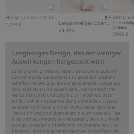
Kaufen
Kaufen
Flauschige Booties mit Teddy
Langärmeliges Oberteil mit Rüsche
Ein kuschelig
17,99 €
Verlieben
24,99 €
29,99 €
Langlebiges Design, das mit weniger
Auswirkungen hergestellt wird.
Es ist uns ein großes Anliegen, eine schöne Zukunft
für kommende Generationen zu gestalten. Deshalb
schaffen wir Designs, die auf Langlebigkeit ausgelegt
sind. Jede Naht und jedes kleine Detail entsteht mit
viel Leidenschaft und Sorgfalt. Wir möchten, dass
Kinder sich in unserer Kleidung wohlfühlen. Unsere
zeitlosen und nostalgischen Styles setzen sich über
Trends hinweg und überdauern die Jahreszeiten. Fast
alles wird aus Materialien hergestellt, die die Umwelt
weniger belasten als herkömmliche Materialien. Das
bedeutet, dass die gesamte Baumwolle zertifiziert ist