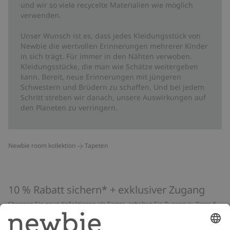
und wir so viele recycelte Materialien wie möglich
verwenden.
Unser Wunsch ist es, dass jedes Kleidungsstück von
Newbie die wertvollen Erinnerungen mehrerer Kinder
in sich trägt. Für immer in den Nähten verwoben.
Kleidungsstücke, die man wie Schätze weitergeben
kann. Bereit, neue Erinnerungen mit jüngeren
Schwestern und Brüdern zu schaffen. Und bei jedem
Schritt streben wir danach, unsere Auswirkungen auf
den Planeten zu verringern.
Newbie room kollektion
Tapeten
10 % Rabatt sichern* + exklusiver Zugang
Shoppen Sie neue Kollektionen als Erstes, erhalten Sie Zugang zu Tipps &
Guides und profitieren Sie von exklusiven Angeboten
*Gilt nur für deine erste Bestellung und ist nicht mit anderen Rabatten