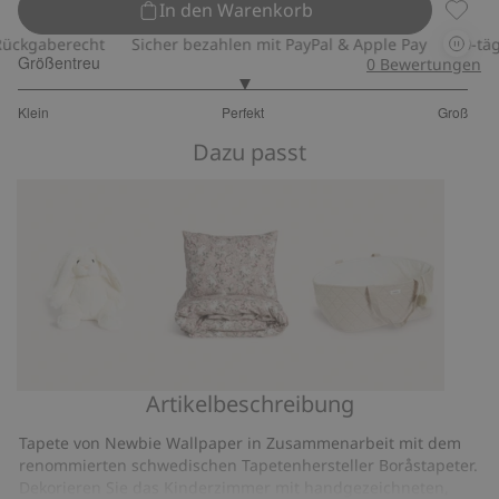
In den Warenkorb
Tapete
ckgaberecht
Sicher bezahlen mit PayPal & Apple Pay
30-tägig
Größentreu
0
Bewertungen
3
Klein
Perfekt
Groß
von
Basierend
5
Dazu passt
auf
8
Bewertungen
Artikelbeschreibung
Stofftier
Geblümtes
Spielzeugkorb
–
Bettwäsche-
Tapete von Newbie Wallpaper in Zusammenarbeit mit dem
Kaninchen
Set
renommierten schwedischen Tapetenhersteller Boråstapeter.
150x200
Dekorieren Sie das Kinderzimmer mit handgezeichneten,