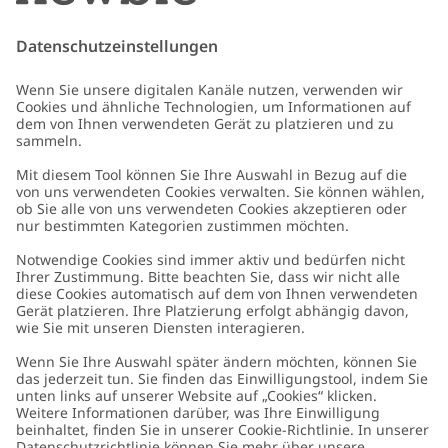
oder Angeboten kombinierbar. Gilt nicht für limitierte Artikel. Lies unsere
Datenschutzrichtlinie
,
FAQ
&
Cookie-Richtlinie
.
E-Mail
Schicken
Kundenservice
Kontaktieren Sie uns
Über uns
FAQ
Über Newbie
Germany
Standort ändern
Barrierefreiheit
Nachhaltigkeit
Cookies