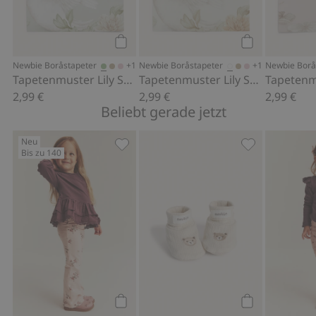
Bei Bestellung zu unterschiedlichen Zeiten kann der
Farbton der Tapete leicht variieren.
Artikelnummer
:
356204
FSC-zertifiziertes Holz/Papier
Kaufen
Kaufen
+1
+1
Newbie Boråstapeter
Newbie Boråstapeter
Newbie Borå
Tapetenmuster Lily Swan
Tapetenmuster Lily Swan
2,99 €
2,99 €
2,99 €
Beliebt gerade jetzt
Neu
Bis zu 140
Langärmeliges Oberteil mit Rüsche, Z
Flauschige Boo
Kaufen
Kaufen