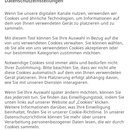
E-Mail
Schicken
Kundenservice
Kontaktieren Sie uns
Über uns
FAQ
Über Newbie
Germany
Standort ändern
Barrierefreiheit
Nachhaltigkeit
Cookies
Datenschutzrichtlinie
Impressum