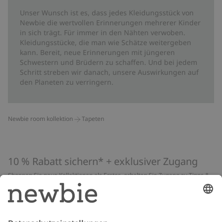
Unser Wunsch ist es, dass jedes Kleidungsstück von
Newbie die wertvollen Erinnerungen mehrerer Kinder
in sich trägt. Für immer in den Nähten verwoben.
Kleidungsstücke, die man wie Schätze weitergeben
kann. Bereit, neue Erinnerungen mit jüngeren
Schwestern und Brüdern zu schaffen. Und bei jedem
Schritt streben wir danach, unsere Auswirkungen auf
den Planeten zu verringern.
Newbie room kollektion
Tapeten
10 % Rabatt sichern* + exklusiver Zugang
Shoppen Sie neue Kollektionen als Erstes, erhalten Sie Zugang zu Tipps &
Guides und profitieren Sie von exklusiven Angeboten
*Gilt nur für deine erste Bestellung und ist nicht mit anderen Rabatten
oder Angeboten kombinierbar. Gilt nicht für limitierte Artikel. Lies unsere
Datenschutzrichtlinie
,
FAQ
&
Cookie-Richtlinie
.