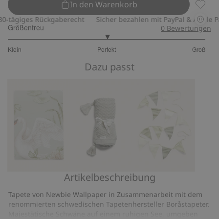
In den Warenkorb
Tapete
tägiges Rückgaberecht
Sicher bezahlen mit PayPal & Apple Pay
Größentreu
0
Bewertungen
3
Klein
Perfekt
Groß
von
Basierend
5
Dazu passt
auf
8
Bewertungen
Artikelbeschreibung
Tapetenmuster
Strickdecke
Mehrfarbige
Lily
mit
Wimpelgirlande
Tapete von Newbie Wallpaper in Zusammenarbeit mit dem
Swan
Muster
renommierten schwedischen Tapetenhersteller Boråstapeter.
Majestätische Schwäne auf einem ruhigen See, umgeben