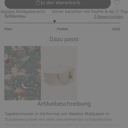
In den Warenkorb
Tapete
iges Rückgaberecht
Sicher bezahlen mit PayPal & Apple Pay
Größentreu
0
Bewertungen
2.714285714285714
Klein
Perfekt
Groß
von
Basierend
5
Dazu passt
auf
7
Bewertungen
Artikelbeschreibung
Tapete
Spielzeugkorb
Minou
Tapetenmuster in A4-Format von Newbie Wallpaper in
Zusammenarbeit mit dem renommierten schwedischen
Tapetenhersteller Boråstapeter. Minou ist eine bezaubernde