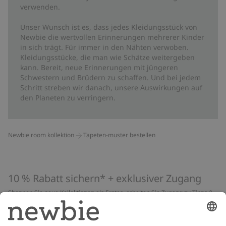
verwenden.
Unser Wunsch ist es, dass jedes Kleidungsstück von
Newbie die wertvollen Erinnerungen mehrerer Kinder
in sich trägt. Für immer in den Nähten verwoben.
Kleidungsstücke, die man wie Schätze weitergeben
kann. Bereit, neue Erinnerungen mit jüngeren
Schwestern und Brüdern zu schaffen. Und bei jedem
Schritt streben wir danach, unsere Auswirkungen auf
den Planeten zu verringern.
Newbie room kollektion
Tapeten-muster bestellen
10 % Rabatt sichern* + exklusiver Zugang
Shoppen Sie neue Kollektionen als Erstes, erhalten Sie Zugang zu Tipps &
Guides und profitieren Sie von exklusiven Angeboten
*Gilt nur für deine erste Bestellung und ist nicht mit anderen Rabatten
oder Angeboten kombinierbar. Gilt nicht für limitierte Artikel. Lies unsere