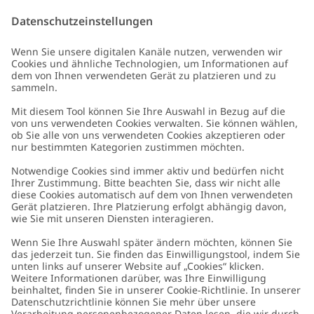
Datenschutzrichtlinie
,
FAQ
&
Cookie-Richtlinie
.
E-Mail
Schicken
Kundenservice
Kontaktieren Sie uns
Über uns
FAQ
Über Newbie
Germany
Standort ändern
Barrierefreiheit
Nachhaltigkeit
Cookies
Datenschutzrichtlinie
Impressum