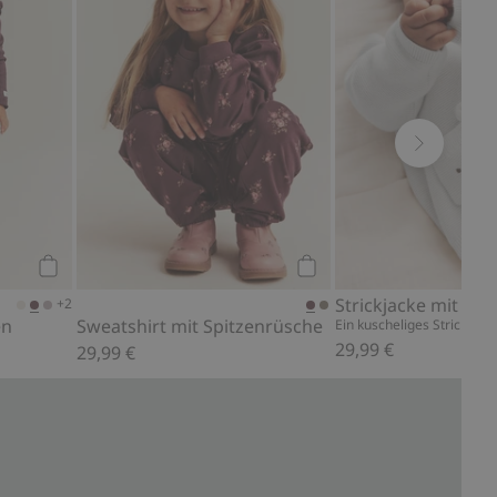
Kaufen
Kaufen
Strickjacke mit Tas
+2
en
Sweatshirt mit Spitzenrüsche
Ein kuscheliges Strickteil
29,99 €
29,99 €