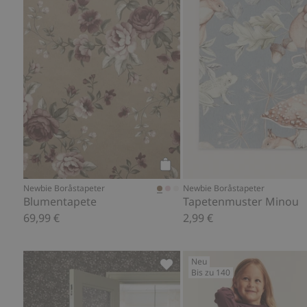
Kaufen
Newbie Boråstapeter
Newbie Boråstapeter
Blumentapete
Tapetenmuster Minou
69,99 €
2,99 €
Neu
Bis zu 140
Tapetenmuster Florence, Zu 