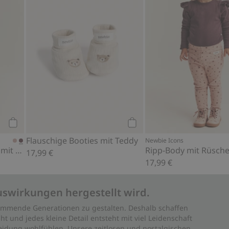
Kaufen
Kaufen
Flauschige Booties mit Teddy
Newbie Icons
Langärmeliges Oberteil mit Rüsche
Ripp-Body mit Rüsch
17,99 €
17,99 €
uswirkungen hergestellt wird.
 kommende Generationen zu gestalten. Deshalb schaffen
ht und jedes kleine Detail entsteht mit viel Leidenschaft
leidung wohlfühlen. Unsere zeitlosen und nostalgischen