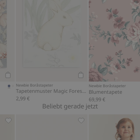
Kaufen
Kaufen
Newbie Boråstapeter
Newbie Boråstapeter
Tapetenmuster Magic Forest Mural
Blumentapete
2,99 €
69,99 €
Beliebt gerade jetzt
Favoriten hinzufügen
Langärmeliges Oberteil mit Rüsche, Zu Favoriten hinzuf
Flauschige Booties mit Te