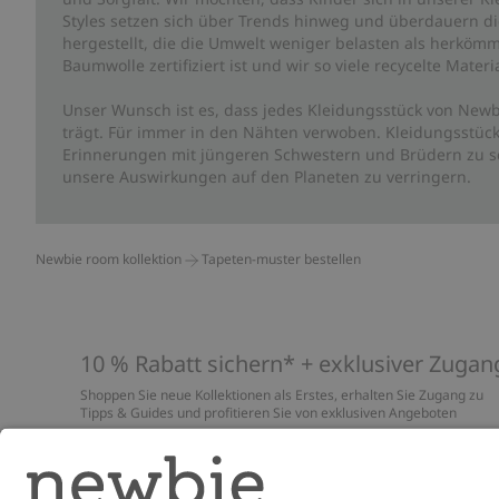
Styles setzen sich über Trends hinweg und überdauern die 
hergestellt, die die Umwelt weniger belasten als herkömm
Baumwolle zertifiziert ist und wir so viele recycelte Mate
Unser Wunsch ist es, dass jedes Kleidungsstück von Newb
trägt. Für immer in den Nähten verwoben. Kleidungsstück
Erinnerungen mit jüngeren Schwestern und Brüdern zu sc
unsere Auswirkungen auf den Planeten zu verringern.
Newbie room kollektion
Tapeten-muster bestellen
10 % Rabatt sichern* + exklusiver Zugan
Shoppen Sie neue Kollektionen als Erstes, erhalten Sie Zugang zu
Tipps & Guides und profitieren Sie von exklusiven Angeboten
*Gilt nur für deine erste Bestellung und ist nicht mit anderen Rabat
oder Angeboten kombinierbar. Gilt nicht für limitierte Artikel. Lies
unsere
Datenschutzrichtlinie
,
FAQ
&
Cookie-Richtlinie
.