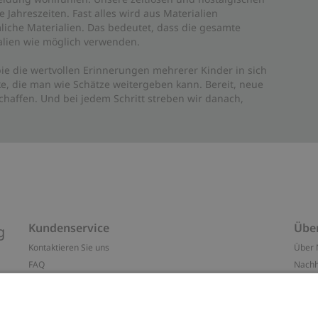
Jahreszeiten. Fast alles wird aus Materialien
liche Materialien. Das bedeutet, dass die gesamte
rialien wie möglich verwenden.
ie die wertvollen Erinnerungen mehrerer Kinder in sich
e, die man wie Schätze weitergeben kann. Bereit, neue
haffen. Und bei jedem Schritt streben wir danach,
Kundenservice
Übe
g
Kontaktieren Sie uns
Über 
FAQ
Nachh
ten
Barrierefreiheit
Impr
Datenschutzrichtlinie
Marke
Allgemeine Geschäftsbedingungen
Press