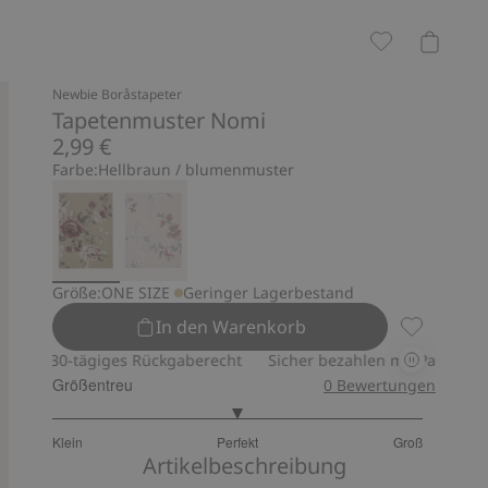
Newbie Boråstapeter
Tapetenmuster Nomi
2,99 €
Farbe:
Hellbraun / blumenmuster
Größe:
ONE SIZE
Geringer Lagerbestand
In den Warenkorb
Tapetenmus
30-tägiges Rückgaberecht
Sicher bezahlen mit PayPal & Apple 
Größentreu
0
Bewertungen
3
Klein
Perfekt
Groß
von
Basierend
Artikelbeschreibung
5
auf