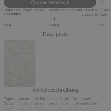
In den Warenkorb
Tapete
tägiges Rückgaberecht
Sicher bezahlen mit PayPal & Apple Pay
Größentreu
0
Bewertungen
3
Klein
Perfekt
Groß
von
Basierend
5
Dazu passt
auf
5
Bewertungen
Artikelbeschreibung
Tapete
Tapetenmuster in A4-Format von Newbie Wallpaper in
Zusammenarbeit mit dem renommierten schwedischen
Tapetenhersteller Boråstapeter. Rose Garden ist eine