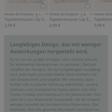
Kaufen
Kaufen
+1
+1
Newbie Boråstapeter
Newbie Boråstapeter
Newbie Borå
Tapetenmuster Lily Swan
Tapetenmuster Lily Swan
2,99 €
2,99 €
2,99 €
Langlebiges Design, das mit weniger
Auswirkungen hergestellt wird.
Es ist uns ein großes Anliegen, eine schöne Zukunft
für kommende Generationen zu gestalten. Deshalb
schaffen wir Designs, die auf Langlebigkeit ausgelegt
sind. Jede Naht und jedes kleine Detail entsteht mit
viel Leidenschaft und Sorgfalt. Wir möchten, dass
Kinder sich in unserer Kleidung wohlfühlen. Unsere
zeitlosen und nostalgischen Styles setzen sich über
Trends hinweg und überdauern die Jahreszeiten. Fast
alles wird aus Materialien hergestellt, die die Umwelt
weniger belasten als herkömmliche Materialien. Das
bedeutet, dass die gesamte Baumwolle zertifiziert ist