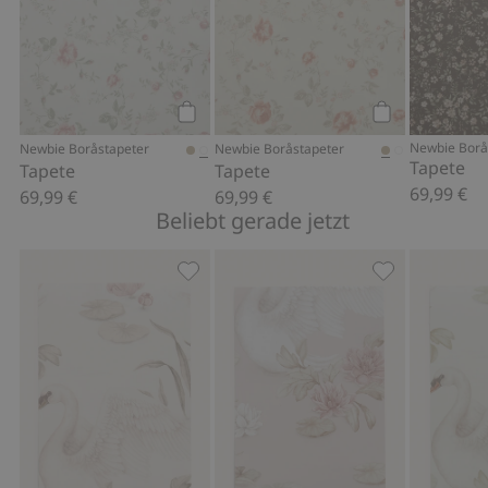
gezeigt wird.
Artikelnummer
:
355453
FSC-zertifiziertes Holz/Papier
Kaufen
Kaufen
Newbie Borå
Newbie Boråstapeter
Newbie Boråstapeter
Tapete
Tapete
Tapete
69,99 €
69,99 €
69,99 €
Beliebt gerade jetzt
Tapetenmuster Lily Swan, Zu Favorite
Tapetenmuster