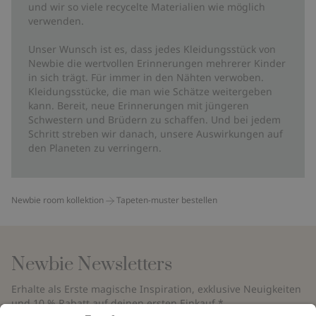
und wir so viele recycelte Materialien wie möglich
verwenden.
Unser Wunsch ist es, dass jedes Kleidungsstück von
Newbie die wertvollen Erinnerungen mehrerer Kinder
in sich trägt. Für immer in den Nähten verwoben.
Kleidungsstücke, die man wie Schätze weitergeben
kann. Bereit, neue Erinnerungen mit jüngeren
Schwestern und Brüdern zu schaffen. Und bei jedem
Schritt streben wir danach, unsere Auswirkungen auf
den Planeten zu verringern.
Newbie room kollektion
Tapeten-muster bestellen
Newbie Newsletters
Erhalte als Erste magische Inspiration, exklusive Neuigkeiten
und 10 % Rabatt auf deinen ersten Einkauf.*