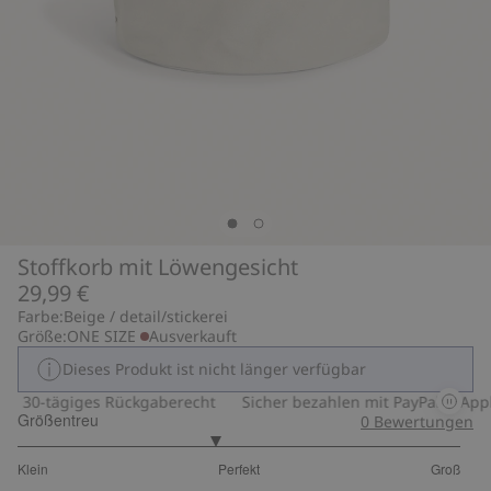
Stoffkorb mit Löwengesicht
29,99 €
Farbe:
Beige / detail/stickerei
Größe:
ONE SIZE
Ausverkauft
Dieses Produkt ist nicht länger verfügbar
30-tägiges Rückgaberecht
Sicher bezahlen mit PayPal & Apple
Größentreu
0
Bewertungen
2.777777777777778
Klein
Perfekt
Groß
von
Basierend