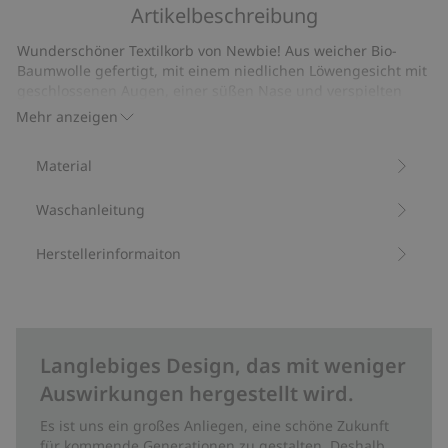
5
Artikelbeschreibung
auf
18
Wunderschöner Textilkorb von Newbie! Aus weicher Bio-
Bewertungen
Baumwolle gefertigt, mit einem niedlichen Löwengesicht mit
geschlossenen Augen, einer süßen Nase und verspielten
Schnurrhaaren dekoriert. Der schöne Korb bringt eine extra
Mehr anzeigen
Portion Persönlichkeit und Wärme ins Kinderzimmer. Dank
praktischer Griffe lässt sich der Korb leicht bewegen. Perfekt
Material
für Spielzeug, Stofftiere oder kleine Kleidungsstücke. Mit
ihrer stilvollen, neutralen Farbe fügt sich der Korb perfekt in
Waschanleitung
verschiedene Räume ein und sorgt für eine verspielte Note.
Höhe: 40 cm.
Durchmesser: 34 cm
Herstellerinformaiton
Aus 100 % Biobaumwolle.
Artikelnummer
:
699918
Bio-Baumwolle –GOTS
Langlebiges Design, das mit weniger
Auswirkungen hergestellt wird.
Es ist uns ein großes Anliegen, eine schöne Zukunft
für kommende Generationen zu gestalten. Deshalb