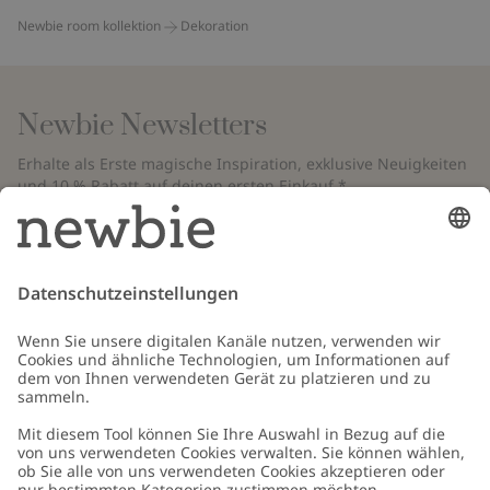
Newbie room kollektion
Dekoration
Newbie Newsletters
Erhalte als Erste magische Inspiration, exklusive Neuigkeiten
und 10 % Rabatt auf deinen ersten Einkauf.*
*Gilt nur für deine erste Bestellung und ist nicht mit anderen Rabatten
oder Angeboten kombinierbar. Gilt nicht für limitierte Artikel. Bitte
überprüfe deinen Spam-Ordner. Lies unsere
Datenschutzrichtlinie
,
FAQ
&
Cookie-Richtlinie
.
E-Mail
Schicken