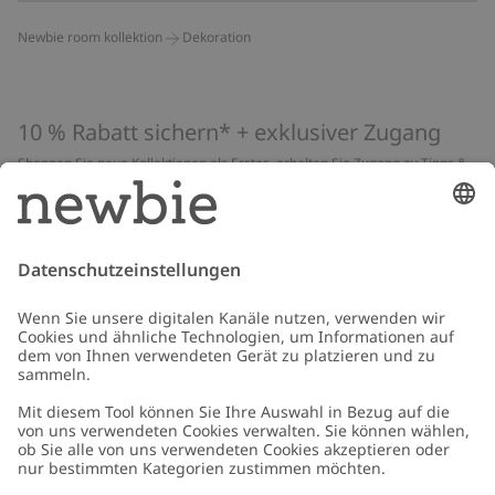
Newbie room kollektion
Dekoration
10 % Rabatt sichern* + exklusiver Zugang
Shoppen Sie neue Kollektionen als Erstes, erhalten Sie Zugang zu Tipps &
Guides und profitieren Sie von exklusiven Angeboten
*Gilt nur für deine erste Bestellung und ist nicht mit anderen Rabatten
oder Angeboten kombinierbar. Gilt nicht für limitierte Artikel. Lies unsere
Datenschutzrichtlinie
,
FAQ
&
Cookie-Richtlinie
.
E-Mail
Schicken