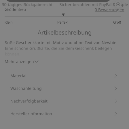
Gesche
0-tägiges Rückgaberecht
Sicher bezahlen mit PayPal & Apple P
Größentreu
0
Bewertungen
3
Klein
Perfekt
Groß
von
Basierend
5
Artikelbeschreibung
auf
2
Süße Geschenkkarte mit Motiv und ohne Text von Newbie.
Bewertungen
Eine schöne Grußkarte, die Sie dem Geschenk beilegen
können.
Maße: 7x10 cm
Mehr anzeigen
Natürlich gefärbte Kordel
FSC®-zertifiziert. Lizenzcode: FSC®-C103974. Wenn Sie
Material
sich für dieses Produkt entscheiden, tragen Sie dazu
bei, die Wälder der Welt zu schützen. Lesen Sie mehr
Waschanleitung
auf: www.fsc.org.
Artikelnummer
:
410811
FSC-zertifiziertes Holz/Papier
Nachverfolgbarkeit
Herstellerinformaiton