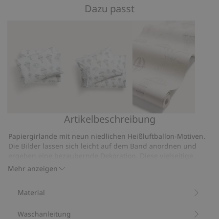
5
Dazu passt
auf
2
Bewertungen
Artikelbeschreibung
Gemustertes
Gemustertes
Tapete
Bettwäsche-
Bettwäsche-
Papiergirlande mit neun niedlichen Heißluftballon-Motiven.
Set
Set
Die Bilder lassen sich leicht auf dem Band anordnen und
100x130
150x200
ergeben eine bezaubernde Dekoration. Diese vielseitige
Girlande eignet sich perfekt als Dekoration im Kinderzimmer
Mehr anzeigen
und verleiht auch Babypartys oder anderen Feiern einen
bezaubernden Akzent.
Material
Artikelnummer
:
332783
FSC-zertifiziertes Holz/Papier
Waschanleitung