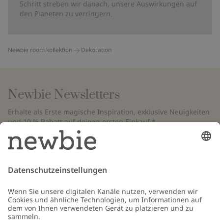
Schritt streben wir danach, unsere Auswirkungen auf
den Planeten zu verringern.
Newbie room kollektion
Dekoration
Newbie Newsletters
Erhalte als Erste magische Inspiration, exklusive Neuigkeiten
und 10 % Rabatt auf deinen ersten Einkauf.*
*Gilt nur für deine erste Bestellung und ist nicht mit anderen Rabatten
oder Angeboten kombinierbar. Gilt nicht für limitierte Artikel. Bitte
überprüfe deinen Spam-Ordner. Lies unsere
Datenschutzrichtlinie
,
FAQ
&
Cookie-Richtlinie
.
E-Mail
Schicken