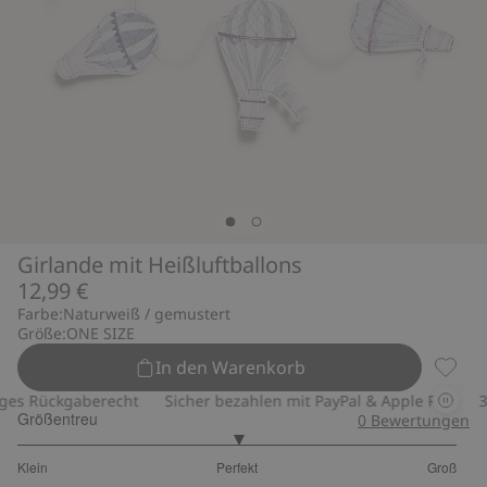
Girlande mit Heißluftballons
12,99 €
Farbe:
Naturweiß / gemustert
Größe:
ONE SIZE
In den Warenkorb
Girlan
s Rückgaberecht
Sicher bezahlen mit PayPal & Apple Pay
30-
Größentreu
0
Bewertungen
3
Klein
Perfekt
Groß
von
Basierend