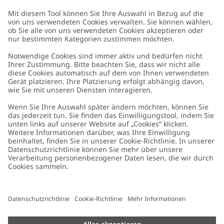
Kundenservice
Kontaktieren Sie uns
Über uns
FAQ
Über Newbie
Germany
Standort ändern
Barrierefreiheit
Nachhaltigkeit
Cookies
Datenschutzrichtlinie
Impressum
Allgemeine Geschäftsbedingungen
Marken-Assets
Cookie-Richtlinie
Presse
Größenratgeber
#YESNEWBIE