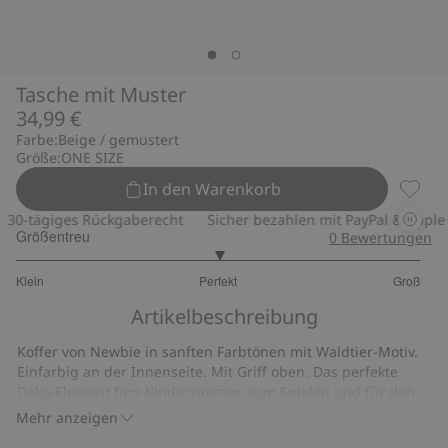
Tasche mit Muster
34,99 €
Farbe:
Beige / gemustert
Größe:
ONE SIZE
In den Warenkorb
Tasche
0-tägiges Rückgaberecht
Sicher bezahlen mit PayPal & Apple P
Größentreu
0
Bewertungen
3
Klein
Perfekt
Groß
von
Basierend
5
Artikelbeschreibung
auf
5
Koffer von Newbie in sanften Farbtönen mit Waldtier-Motiv.
Bewertungen
Einfarbig an der Innenseite. Mit Griff oben. Das perfekte
Deko-Element fürs Kinderzimmer, zum Spielen und für den
Alltag.
Mehr anzeigen
Breite 34 cm