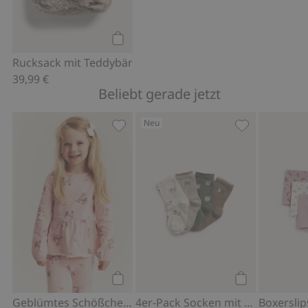
Kaufen
Rucksack mit Teddybär
39,99 €
Beliebt gerade jetzt
Neu
Geblümtes Schößchen-Oberteil mit la
4er-Pack Sock
Kaufen
Kaufen
Geblümtes Schößchen-Oberteil mit langen Ärmeln
4er-Pack Socken mit Waldmotiv