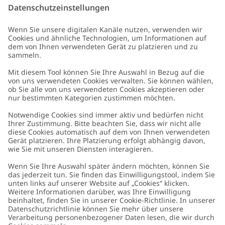
E-Mail
Schicken
Kundenservice
Kontaktieren Sie uns
Über uns
FAQ
Über Newbie
Germany
Standort ändern
Barrierefreiheit
Nachhaltigkeit
Cookies
Datenschutzrichtlinie
Impressum